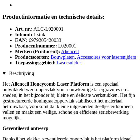
Productinformatie en technische details:
Art. nr.:
ALC-L020001
Inhoud:
1 stuk
EAN:
6979205420033
Producentnummer:
L020001
Merken (Producent):
Aliencell
Productsoorten:
Bouwplaten
,
Accessoires voor lasersnijders
Toepassingsgebied:
Lasersnijder
Beschrijving
Het
Aliencell Honeycomb Laser Platform
is een speciaal
ontwikkeld werkoppervlak voor nauwkeurige lasergravures en -
sneden, in het bijzonder bij kleine en delicate werkstukken. Het fijn
gestructureerde honingraatoppervlak stabiliseert het materiaal
betrouwbaar, voorkomt dat kleine uitgesneden deeltjes erdoorheen
vallen en maakt een veilige, schone en efficiënte seriebewerking
mogelijk.
Geventileerd ontwerp
Dankzij het vlakke, geventileerde oppervlak is het platform ideaal