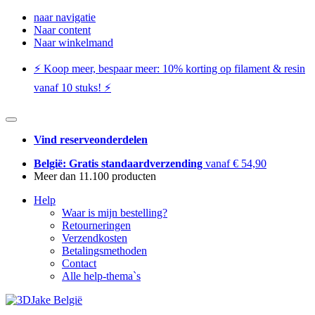
naar navigatie
Naar content
Naar winkelmand
⚡️ Koop meer, bespaar meer: ​​10% korting op filament & resin
vanaf 10 stuks! ⚡️
Vind reserveonderdelen
België: Gratis standaardverzending
vanaf € 54,90
Meer dan 11.100 producten
Help
Waar is mijn bestelling?
Retourneringen
Verzendkosten
Betalingsmethoden
Contact
Alle help-thema`s