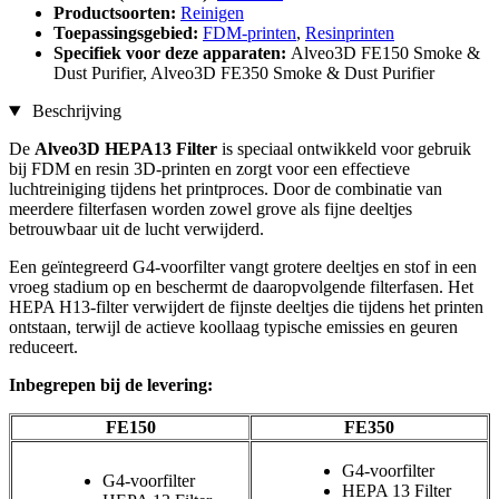
Productsoorten:
Reinigen
Toepassingsgebied:
FDM-printen
,
Resinprinten
Specifiek voor deze apparaten:
Alveo3D FE150 Smoke &
Dust Purifier, Alveo3D FE350 Smoke & Dust Purifier
Beschrijving
De
Alveo3D HEPA13 Filter
is speciaal ontwikkeld voor gebruik
bij FDM en resin 3D-printen en zorgt voor een effectieve
luchtreiniging tijdens het printproces. Door de combinatie van
meerdere filterfasen worden zowel grove als fijne deeltjes
betrouwbaar uit de lucht verwijderd.
Een geïntegreerd G4-voorfilter vangt grotere deeltjes en stof in een
vroeg stadium op en beschermt de daaropvolgende filterfasen. Het
HEPA H13-filter verwijdert de fijnste deeltjes die tijdens het printen
ontstaan, terwijl de actieve koollaag typische emissies en geuren
reduceert.
Inbegrepen bij de levering:
FE150
FE350
G4-voorfilter
G4-voorfilter
HEPA 13 Filter