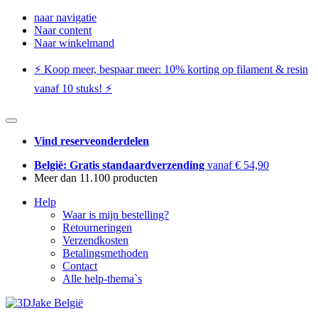
naar navigatie
Naar content
Naar winkelmand
⚡️ Koop meer, bespaar meer: ​​10% korting op filament & resin
vanaf 10 stuks! ⚡️
Vind reserveonderdelen
België: Gratis standaardverzending
vanaf € 54,90
Meer dan 11.100 producten
Help
Waar is mijn bestelling?
Retourneringen
Verzendkosten
Betalingsmethoden
Contact
Alle help-thema`s