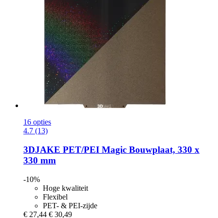
16 opties
4.7 (13)
3DJAKE
PET/PEI Magic Bouwplaat, 330 x
330 mm
-10%
Hoge kwaliteit
Flexibel
PET- & PEI-zijde
€ 27,44
€ 30,49