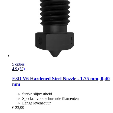
5 opties
4.9 (32)
E3D
V6 Hardened Steel Nozzle -​ 1.75 mm, 0,40
mm
Sterke slijtvastheid
Speciaal voor schurende filamenten
Lange levensduur
€ 23,99