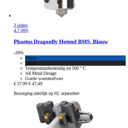
2 opties
4.7 (89)
Phaetus
Dragonfly Hotend BMS, Blauw
-20%
Blauw
Zwart
Temperatuurbestendig tot 500 ° C
All Metal Design
Goede warmteafvoer
€ 37,99
€ 47,49
Bezorging uiterlijk op 02. september