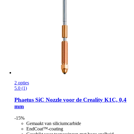
2 opties
5.0 (1)
Phaetus
SiC Nozzle voor de Creality K1C, 0,4
mm
-15%
Gemaakt van siliciumcarbide
EndCoat™-coating