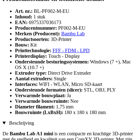
Art. nr.:
BL-PF002-M-EU
Inhoud:
1 stuk
EAN:
6975337036173
Producentnummer:
PF002-M-EU
Merken (Producent):
Bambu Lab
Productsoorten:
3D-Printer
Bouw:
Kit
Printtechnologie:
FFF - FDM - LPD
Printerdisplay:
Touch - Display
Ondersteunde besturingssystemen:
Windows (7 +), Mac
OS X (10.7 +)
Extruder type:
Direct Drive Extruder
Aantal extruders:
Single
Interfaces:
WIFI - WLAN, Micro SD-kaart
Ondersteunde formaten (slicer):
STL, OBJ, PLY
Verwarmde bouwplaat:
Ja
Verwarmde bouwruimte:
Nee
Diameter filament:
1,75 mm
Bouwruimte (LxBxH):
180 x 180 x 180 mm
Beschrijving
De
Bambu Lab A1 mini
is een compacte en krachtige 3D-printer
met de snelheid en kwaliteit van een CoreXY 3D-printer. Met zijn