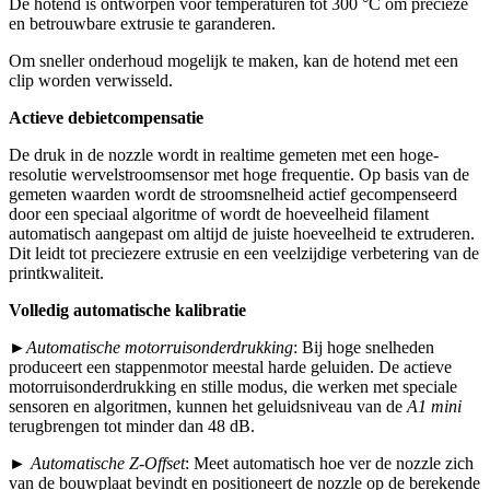
De hotend is ontworpen voor temperaturen tot 300 °C om precieze
en betrouwbare extrusie te garanderen.
Om sneller onderhoud mogelijk te maken, kan de hotend met een
clip worden verwisseld.
Actieve debietcompensatie
De druk in de nozzle wordt in realtime gemeten met een hoge-
resolutie wervelstroomsensor met hoge frequentie. Op basis van de
gemeten waarden wordt de stroomsnelheid actief gecompenseerd
door een speciaal algoritme of wordt de hoeveelheid filament
automatisch aangepast om altijd de juiste hoeveelheid te extruderen.
Dit leidt tot preciezere extrusie en een veelzijdige verbetering van de
printkwaliteit.
Volledig automatische kalibratie
►
Automatische motorruisonderdrukking
: Bij hoge snelheden
produceert een stappenmotor meestal harde geluiden. De actieve
motorruisonderdrukking en stille modus, die werken met speciale
sensoren en algoritmen, kunnen het geluidsniveau van de
A1 mini
terugbrengen tot minder dan 48 dB.
►
Automatische Z-Offset
: Meet automatisch hoe ver de nozzle zich
van de bouwplaat bevindt en positioneert de nozzle op de berekende