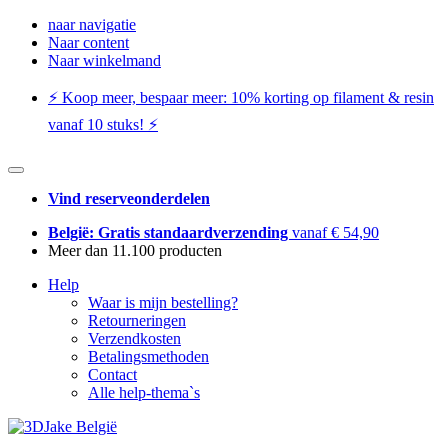
naar navigatie
Naar content
Naar winkelmand
⚡️ Koop meer, bespaar meer: ​​10% korting op filament & resin
vanaf 10 stuks! ⚡️
Vind reserveonderdelen
België: Gratis standaardverzending
vanaf € 54,90
Meer dan 11.100 producten
Help
Waar is mijn bestelling?
Retourneringen
Verzendkosten
Betalingsmethoden
Contact
Alle help-thema`s