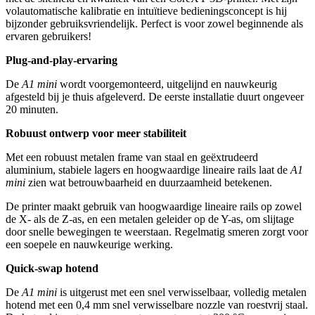
volautomatische kalibratie en intuïtieve bedieningsconcept is hij
bijzonder gebruiksvriendelijk. Perfect is voor zowel beginnende als
ervaren gebruikers!
Plug-and-play-ervaring
De
A1 mini
wordt voorgemonteerd, uitgelijnd en nauwkeurig
afgesteld bij je thuis afgeleverd. De eerste installatie duurt ongeveer
20 minuten.
Robuust ontwerp voor meer stabiliteit
Met een robuust metalen frame van staal en geëxtrudeerd
aluminium, stabiele lagers en hoogwaardige lineaire rails laat de
A1
mini
zien wat betrouwbaarheid en duurzaamheid betekenen.
De printer maakt gebruik van hoogwaardige lineaire rails op zowel
de X- als de Z-as, en een metalen geleider op de Y-as, om slijtage
door snelle bewegingen te weerstaan. Regelmatig smeren zorgt voor
een soepele en nauwkeurige werking.
Quick-swap hotend
De
A1 mini
is uitgerust met een snel verwisselbaar, volledig metalen
hotend met een 0,4 mm snel verwisselbare nozzle van roestvrij staal.