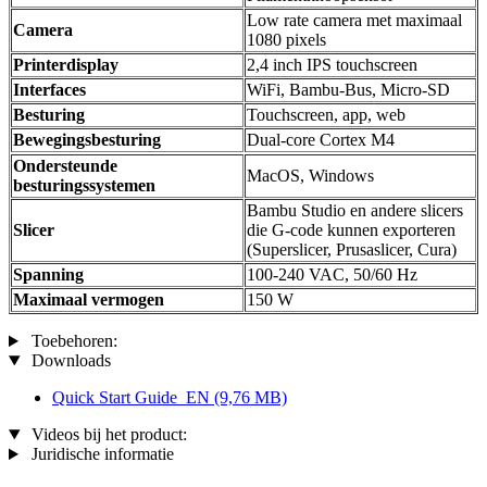
Low rate camera met maximaal
Camera
1080 pixels
Printerdisplay
2,4 inch IPS touchscreen
Interfaces
WiFi, Bambu-Bus, Micro-SD
Besturing
Touchscreen, app, web
Bewegingsbesturing
Dual-core Cortex M4
Ondersteunde
MacOS, Windows
besturingssystemen
Bambu Studio en andere slicers
Slicer
die G-code kunnen exporteren
(Superslicer, Prusaslicer, Cura)
Spanning
100-240 VAC, 50/60 Hz
Maximaal vermogen
150 W
Toebehoren:
Downloads
Quick Start Guide_EN
(9,76 MB)
Videos bij het product:
Juridische informatie