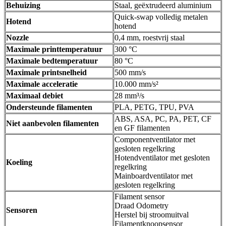
Behuizing
Staal, geëxtrudeerd aluminium
Quick-swap volledig metalen
Hotend
hotend
Nozzle
0,4 mm, roestvrij staal
Maximale printtemperatuur
300 °C
Maximale bedtemperatuur
80 °C
Maximale printsnelheid
500 mm/s
Maximale acceleratie
10.000 mm/s²
Maximaal debiet
28 mm³/s
Ondersteunde filamenten
PLA, PETG, TPU, PVA
ABS, ASA, PC, PA, PET, CF
Niet aanbevolen filamenten
en GF filamenten
Componentventilator met
gesloten regelkring
Hotendventilator met gesloten
Koeling
regelkring
Mainboardventilator met
gesloten regelkring
Filament sensor
Draad Odometry
Sensoren
Herstel bij stroomuitval
Filamentknoopsensor