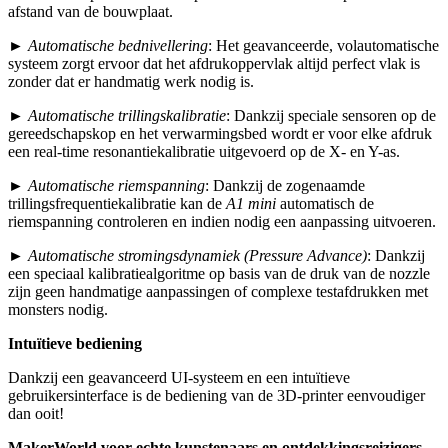
afstand van de bouwplaat.
►
Automatische bednivellering
: Het geavanceerde, volautomatische
systeem zorgt ervoor dat het afdrukoppervlak altijd perfect vlak is
zonder dat er handmatig werk nodig is.
►
Automatische trillingskalibratie
: Dankzij speciale sensoren op de
gereedschapskop en het verwarmingsbed wordt er voor elke afdruk
een real-time resonantiekalibratie uitgevoerd op de X- en Y-as.
►
Automatische riemspanning
: Dankzij de zogenaamde
trillingsfrequentiekalibratie kan de
A1 mini
automatisch de
riemspanning controleren en indien nodig een aanpassing uitvoeren.
►
Automatische stromingsdynamiek (Pressure Advance)
: Dankzij
een speciaal kalibratiealgoritme op basis van de druk van de nozzle
zijn geen handmatige aanpassingen of complexe testafdrukken met
monsters nodig.
Intuïtieve bediening
Dankzij een geavanceerd UI-systeem en een intuïtieve
gebruikersinterface is de bediening van de 3D-printer eenvoudiger
dan ooit!
MakerWorld voor echte kunstenaars en ontdekkingsreizigers