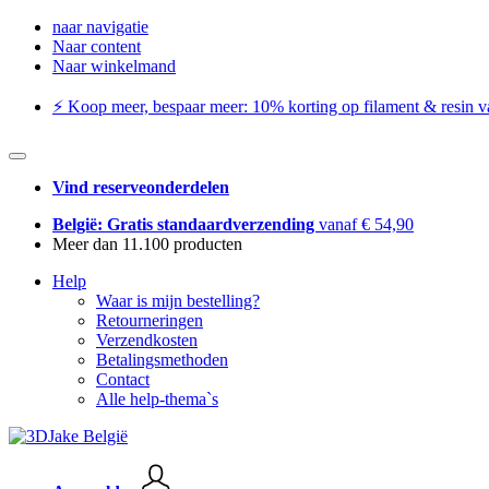
naar navigatie
Naar content
Naar winkelmand
⚡️ Koop meer, bespaar meer: ​​10% korting op filament & resin va
Vind reserveonderdelen
België: Gratis standaardverzending
vanaf € 54,90
Meer dan 11.100 producten
Help
Waar is mijn bestelling?
Retourneringen
Verzendkosten
Betalingsmethoden
Contact
Alle help-thema`s