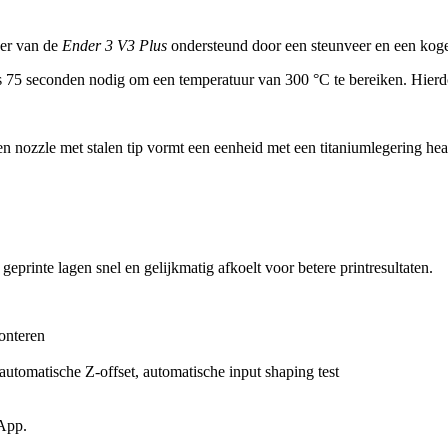
der van de
Ender 3 V3 Plus
ondersteund door een steunveer en een kogel
 75 seconden nodig om een temperatuur van 300 °C te bereiken. Hierdo
ren nozzle met stalen tip vormt een eenheid met een titaniumlegering 
geprinte lagen snel en gelijkmatig afkoelt voor betere printresultaten.
onteren
 automatische Z-offset, automatische input shaping test
 App.