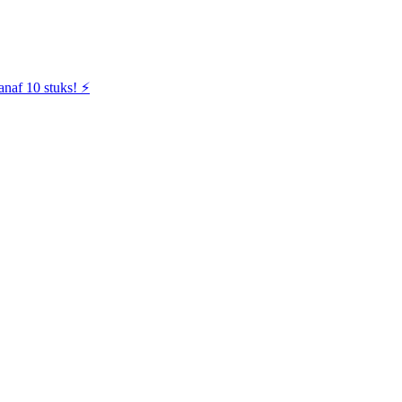
naf 10 stuks! ⚡️