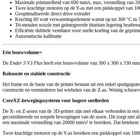
Maximale printsnelheid van 600 mm/s, max. versnelling van 2
Twee krachtige motoren op de Y-as met een piekkoppel van 1
Geoptimaliseerde direct drive extruder
Krachtig 60 watt verwarmingselement warmt op tot 300 °C in 
Tri-metalen nozzle met geïntegreerde titanium legering heatbre
Efficiënte dubbele ventilator voor snelle koeling van de geprint
Automatische kalibratie
Eén bouwvolume+
De
Ender 3 V3 Plus
heeft een bouwvolume van 300 x 300 x 330 mm om 
Robuuste en stabiele constructie
Het frame en de basis van de printer bestaan uit een enkel spuitgegot
constructie en verminderen het wiebelen van de Z-as. Weinig schro
CoreXZ-bewegingssysteem voor hogere snelheden
De X- en Z-assen van de 3D-printer zijn met elkaar verbonden in ee
gecoördineerde en soepele bewegingen van de assen. Dit zorgt niet a
een maximale versnelling van 20000 mm/s² te bereiken. Dat betekent 1
Twee krachtige motoren op de Y-as bereiken een piekkoppel van 1000 N