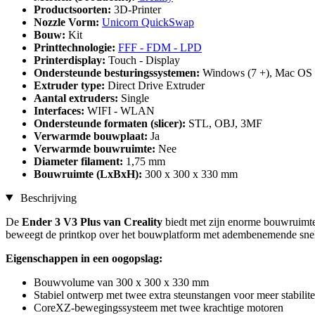
Productsoorten:
3D-Printer
Nozzle Vorm:
Unicorn QuickSwap
Bouw:
Kit
Printtechnologie:
FFF - FDM - LPD
Printerdisplay:
Touch - Display
Ondersteunde besturingssystemen:
Windows (7 +), Mac OS 
Extruder type:
Direct Drive Extruder
Aantal extruders:
Single
Interfaces:
WIFI - WLAN
Ondersteunde formaten (slicer):
STL, OBJ, 3MF
Verwarmde bouwplaat:
Ja
Verwarmde bouwruimte:
Nee
Diameter filament:
1,75 mm
Bouwruimte (LxBxH):
300 x 300 x 330 mm
Beschrijving
De
Ender 3 V3 Plus van Creality
biedt met zijn enorme bouwruimt
beweegt de printkop over het bouwplatform met adembenemende snelhed
Eigenschappen in een oogopslag:
Bouwvolume van 300 x 300 x 330 mm
Stabiel ontwerp met twee extra steunstangen voor meer stabilite
CoreXZ-bewegingssysteem met twee krachtige motoren