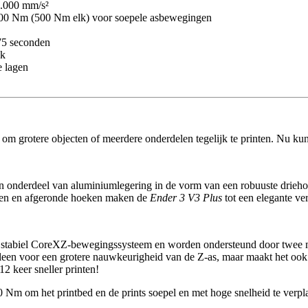
0.000 mm/s²
000 Nm (500 Nm elk) voor soepele asbewegingen
75 seconden
ak
e lagen
grotere objecten of meerdere onderdelen tegelijk te printen. Nu kun j
en onderdeel van aluminiumlegering in de vorm van een robuuste driehoe
even en afgeronde hoeken maken de
Ender 3 V3 Plus
tot een elegante ve
n stabiel CoreXZ-bewegingssysteem en worden ondersteund door twee m
lleen voor een grotere nauwkeurigheid van de Z-as, maar maakt het oo
2 keer sneller printen!
m om het printbed en de prints soepel en met hoge snelheid te verplaa