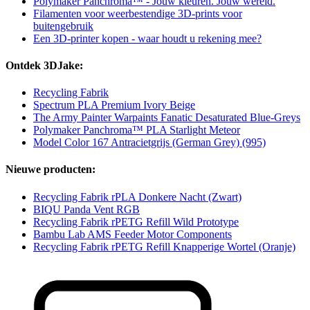
Polymaker Panchroma™ - Jouw kleuren. Jouw wereld.
Filamenten voor weerbestendige 3D-prints voor
buitengebruik
Een 3D-printer kopen - waar houdt u rekening mee?
Ontdek 3DJake:
Recycling Fabrik
Spectrum PLA Premium Ivory Beige
The Army Painter Warpaints Fanatic Desaturated Blue-Greys
Polymaker Panchroma™ PLA Starlight Meteor
Model Color 167 Antracietgrijs (German Grey) (995)
Nieuwe producten:
Recycling Fabrik rPLA Donkere Nacht (Zwart)
BIQU Panda Vent RGB
Recycling Fabrik rPETG Refill Wild Prototype
Bambu Lab AMS Feeder Motor Components
Recycling Fabrik rPETG Refill Knapperige Wortel (Oranje)