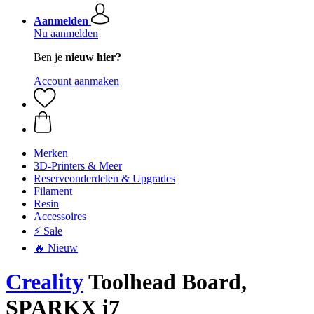
Aanmelden
Nu aanmelden
Ben je
nieuw hier?
Account aanmaken
Merken
3D-Printers & Meer
Reserveonderdelen & Upgrades
Filament
Resin
Accessoires
⚡ Sale
🔥 Nieuw
Creality
Toolhead Board,
SPARKX i7