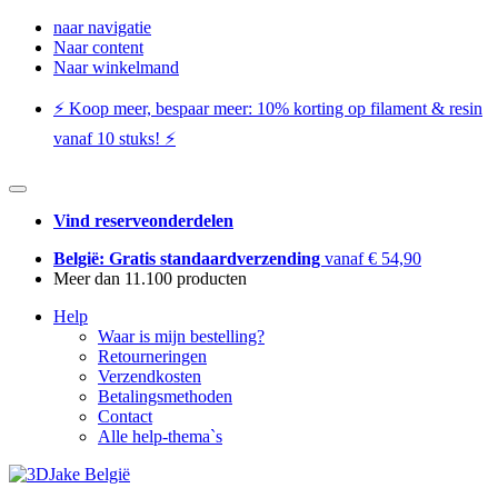
naar navigatie
Naar content
Naar winkelmand
⚡️ Koop meer, bespaar meer: ​​10% korting op filament & resin
vanaf 10 stuks! ⚡️
Vind reserveonderdelen
België: Gratis standaardverzending
vanaf € 54,90
Meer dan 11.100 producten
Help
Waar is mijn bestelling?
Retourneringen
Verzendkosten
Betalingsmethoden
Contact
Alle help-thema`s