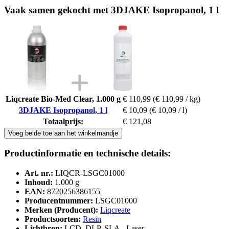
Vaak samen gekocht met 3DJAKE Isopropanol, 1 l
Liqcreate Bio-Med Clear, 1.000 g
€ 110,99
(€ 110,99 / kg)
3DJAKE Isopropanol, 1 l
€ 10,09
(€ 10,09 / l)
Totaalprijs:
€ 121,08
Voeg beide toe aan het winkelmandje
Productinformatie en technische details:
Art. nr.:
LIQCR-LSGC01000
Inhoud:
1.000 g
EAN:
8720256386155
Producentnummer:
LSGC01000
Merken (Producent):
Liqcreate
Productsoorten:
Resin
Lichtbron:
LCD, DLP, SLA - Laser