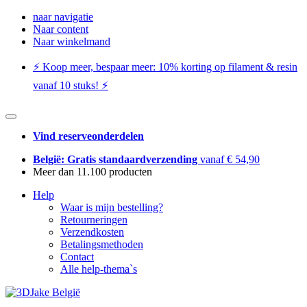
naar navigatie
Naar content
Naar winkelmand
⚡️ Koop meer, bespaar meer: ​​10% korting op filament & resin
vanaf 10 stuks! ⚡️
Vind reserveonderdelen
België: Gratis standaardverzending
vanaf € 54,90
Meer dan 11.100 producten
Help
Waar is mijn bestelling?
Retourneringen
Verzendkosten
Betalingsmethoden
Contact
Alle help-thema`s