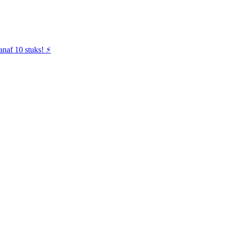
naf 10 stuks! ⚡️