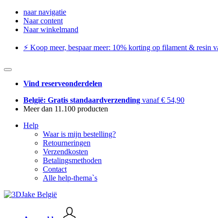
naar navigatie
Naar content
Naar winkelmand
⚡️ Koop meer, bespaar meer: ​​10% korting op filament & resin va
Vind reserveonderdelen
België: Gratis standaardverzending
vanaf € 54,90
Meer dan 11.100 producten
Help
Waar is mijn bestelling?
Retourneringen
Verzendkosten
Betalingsmethoden
Contact
Alle help-thema`s