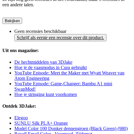
een andere talen.
Bekijken
Geen recensies beschikbaar
Schrijf als eerste een recensie over dit product.
Uit ons magazine:
De hechtmiddelen van 3DJake
Hoe je de vaasmodus in Cura gebruikt
YouTube Episode: Meet the Maker met Wyatt Weaver van
Atom Engineering
YouTube Episode: Game-Changer: Bambu A1 mini
SwapMod!
Hoe je stringing kunt voorkomen
Ontdek 3DJake:
Elegoo
SUNLU Silk PLA+ Orange
Model Color 100 Donker dennengroen (Black Green) (980)
Revell Email Color -​ Vuurrood, Zijdemat