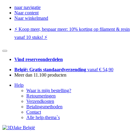
naar navigatie
Naar content
Naar winkelmand
⚡️ Koop meer, bespaar meer: ​​10% korting op filament & resin
vanaf 10 stuks! ⚡️
Vind reserveonderdelen
België: Gratis standaardverzending
vanaf € 54,90
Meer dan 11.100 producten
Help
Waar is mijn bestelling?
Retourneringen
Verzendkosten
Betalingsmethoden
Contact
Alle help-thema`s