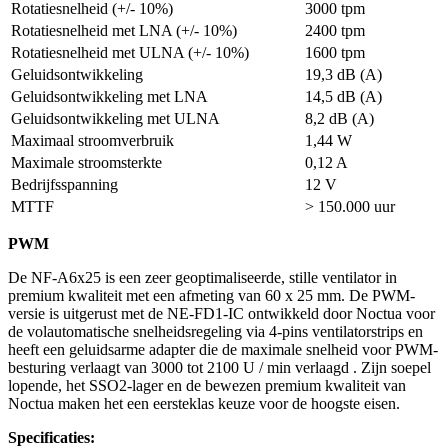
Rotatiesnelheid (+/- 10%)
3000 tpm
Rotatiesnelheid met LNA (+/- 10%)
2400 tpm
Rotatiesnelheid met ULNA (+/- 10%)
1600 tpm
Geluidsontwikkeling
19,3 dB (A)
Geluidsontwikkeling met LNA
14,5 dB (A)
Geluidsontwikkeling met ULNA
8,2 dB (A)
Maximaal stroomverbruik
1,44 W
Maximale stroomsterkte
0,12 A
Bedrijfsspanning
12 V
MTTF
> 150.000 uur
PWM
De NF-A6x25 is een zeer geoptimaliseerde, stille ventilator in
premium kwaliteit met een afmeting van 60 x 25 mm. De PWM-
versie is uitgerust met de NE-FD1-IC ontwikkeld door Noctua voor
de volautomatische snelheidsregeling via 4-pins ventilatorstrips en
heeft een geluidsarme adapter die de maximale snelheid voor PWM-
besturing verlaagt van 3000 tot 2100 U / min verlaagd . Zijn soepel
lopende, het SSO2-lager en de bewezen premium kwaliteit van
Noctua maken het een eersteklas keuze voor de hoogste eisen.
Specificaties: