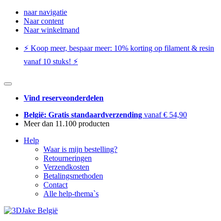
naar navigatie
Naar content
Naar winkelmand
⚡️ Koop meer, bespaar meer: ​​10% korting op filament & resin
vanaf 10 stuks! ⚡️
Vind reserveonderdelen
België: Gratis standaardverzending
vanaf € 54,90
Meer dan 11.100 producten
Help
Waar is mijn bestelling?
Retourneringen
Verzendkosten
Betalingsmethoden
Contact
Alle help-thema`s