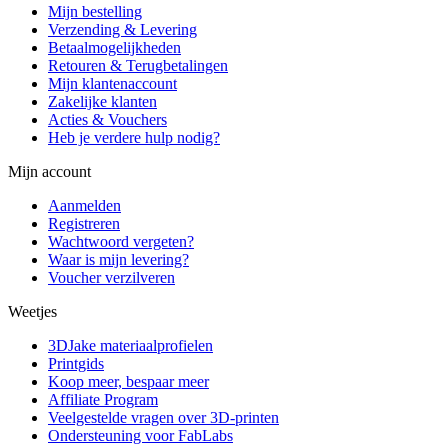
Mijn bestelling
Verzending & Levering
Betaalmogelijkheden
Retouren & Terugbetalingen
Mijn klantenaccount
Zakelijke klanten
Acties & Vouchers
Heb je verdere hulp nodig?
Mijn account
Aanmelden
Registreren
Wachtwoord vergeten?
Waar is mijn levering?
Voucher verzilveren
Weetjes
3DJake materiaalprofielen
Printgids
Koop meer, bespaar meer
Affiliate Program
Veelgestelde vragen over 3D-printen
Ondersteuning voor FabLabs