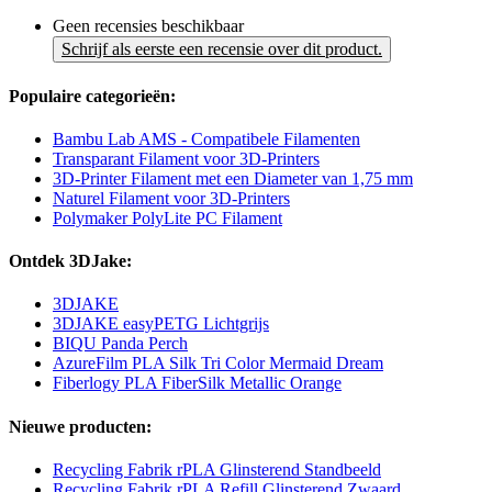
Geen recensies beschikbaar
Schrijf als eerste een recensie over dit product.
Populaire categorieën:
Bambu Lab AMS - Compatibele Filamenten
Transparant Filament voor 3D-Printers
3D-Printer Filament met een Diameter van 1,75 mm
Naturel Filament voor 3D-Printers
Polymaker PolyLite PC Filament
Ontdek 3DJake:
3DJAKE
3DJAKE easyPETG Lichtgrijs
BIQU Panda Perch
AzureFilm PLA Silk Tri Color Mermaid Dream
Fiberlogy PLA FiberSilk Metallic Orange
Nieuwe producten:
Recycling Fabrik rPLA Glinsterend Standbeeld
Recycling Fabrik rPLA Refill Glinsterend Zwaard