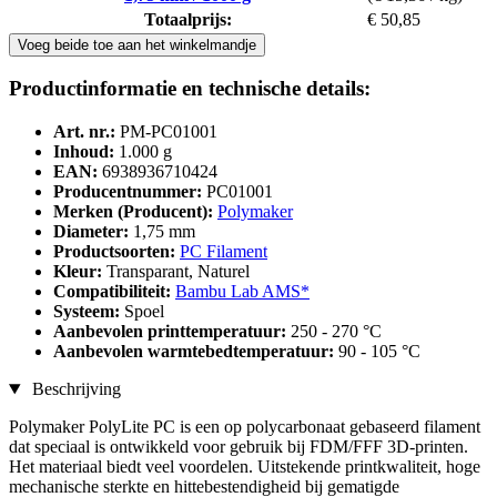
Totaalprijs:
€ 50,85
Voeg beide toe aan het winkelmandje
Productinformatie en technische details:
Art. nr.:
PM-PC01001
Inhoud:
1.000 g
EAN:
6938936710424
Producentnummer:
PC01001
Merken (Producent):
Polymaker
Diameter:
1,75 mm
Productsoorten:
PC Filament
Kleur:
Transparant, Naturel
Compatibiliteit:
Bambu Lab AMS*
Systeem:
Spoel
Aanbevolen printtemperatuur:
250 - 270 °C
Aanbevolen warmtebedtemperatuur:
90 - 105 °C
Beschrijving
Polymaker PolyLite PC is een op polycarbonaat gebaseerd filament
dat speciaal is ontwikkeld voor gebruik bij FDM/FFF 3D-printen.
Het materiaal biedt veel voordelen. Uitstekende printkwaliteit, hoge
mechanische sterkte en hittebestendigheid bij gematigde