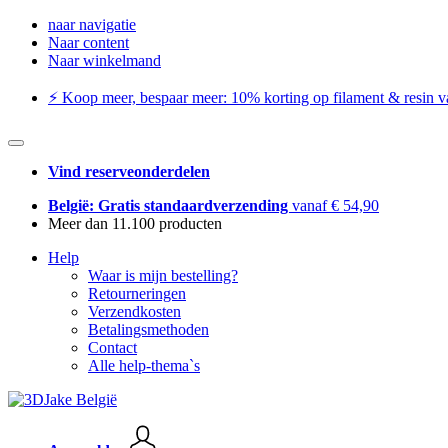
naar navigatie
Naar content
Naar winkelmand
⚡️ Koop meer, bespaar meer: ​​10% korting op filament & resin va
Vind reserveonderdelen
België: Gratis standaardverzending
vanaf € 54,90
Meer dan 11.100 producten
Help
Waar is mijn bestelling?
Retourneringen
Verzendkosten
Betalingsmethoden
Contact
Alle help-thema`s