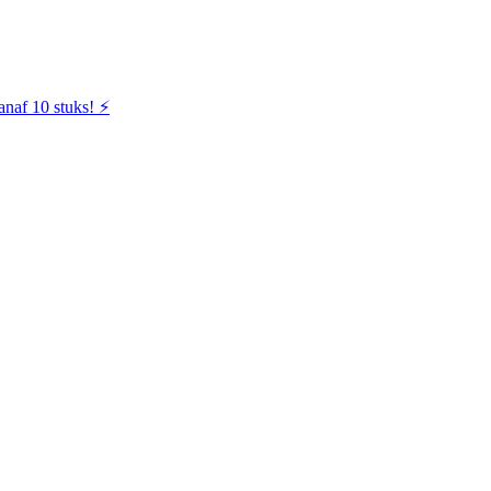
naf 10 stuks! ⚡️