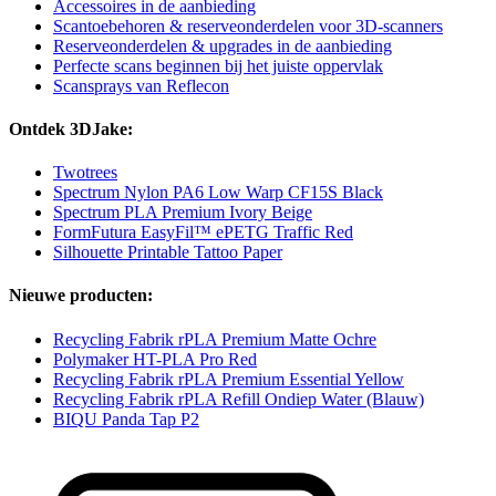
Accessoires in de aanbieding
Scantoebehoren & reserveonderdelen voor 3D-scanners
Reserveonderdelen & upgrades in de aanbieding
Perfecte scans beginnen bij het juiste oppervlak
Scansprays van Reflecon
Ontdek 3DJake:
Twotrees
Spectrum Nylon PA6 Low Warp CF15S Black
Spectrum PLA Premium Ivory Beige
FormFutura EasyFil™ ePETG Traffic Red
Silhouette Printable Tattoo Paper
Nieuwe producten:
Recycling Fabrik rPLA Premium Matte Ochre
Polymaker HT-PLA Pro Red
Recycling Fabrik rPLA Premium Essential Yellow
Recycling Fabrik rPLA Refill Ondiep Water (Blauw)
BIQU Panda Tap P2