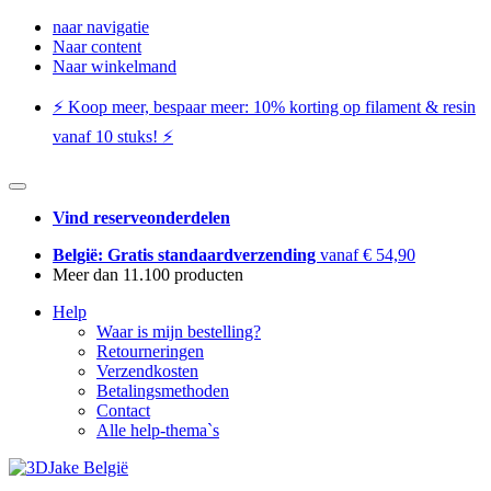
naar navigatie
Naar content
Naar winkelmand
⚡️ Koop meer, bespaar meer: ​​10% korting op filament & resin
vanaf 10 stuks! ⚡️
Vind reserveonderdelen
België: Gratis standaardverzending
vanaf € 54,90
Meer dan 11.100 producten
Help
Waar is mijn bestelling?
Retourneringen
Verzendkosten
Betalingsmethoden
Contact
Alle help-thema`s