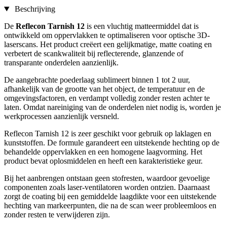
Beschrijving
De
Reflecon Tarnish 12
is een vluchtig matteermiddel dat is
ontwikkeld om oppervlakken te optimaliseren voor optische 3D-
laserscans. Het product creëert een gelijkmatige, matte coating en
verbetert de scankwaliteit bij reflecterende, glanzende of
transparante onderdelen aanzienlijk.
De aangebrachte poederlaag sublimeert binnen 1 tot 2 uur,
afhankelijk van de grootte van het object, de temperatuur en de
omgevingsfactoren, en verdampt volledig zonder resten achter te
laten. Omdat nareiniging van de onderdelen niet nodig is, worden je
werkprocessen aanzienlijk versneld.
Reflecon Tarnish 12 is zeer geschikt voor gebruik op laklagen en
kunststoffen. De formule garandeert een uitstekende hechting op de
behandelde oppervlakken en een homogene laagvorming. Het
product bevat oplosmiddelen en heeft een karakteristieke geur.
Bij het aanbrengen ontstaan geen stofresten, waardoor gevoelige
componenten zoals laser-ventilatoren worden ontzien. Daarnaast
zorgt de coating bij een gemiddelde laagdikte voor een uitstekende
hechting van markeerpunten, die na de scan weer probleemloos en
zonder resten te verwijderen zijn.