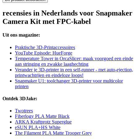
recensies in Nederlands voor Snapmaker
Camera Kit met FPC-kabel
Uit ons magazine:
Praktische 3D-Printaccessoires
YouTube Episode: HueForge
Temperature Tower in OrcaSlicer: maak voorgoed een einde
aan stringing en zwakke laaghechting
Verander je 3D-printer in een self-runner - met auto-ejection,
printwachtrijen en eindeloze loops!
Snapmaker U1: toolchanger 3D-printer voor multicolor
printen
Ontdek 3DJake:
Twotrees
Fiberlogy PLA Matte Black
ARKA Kraftprotz Superglue
eSUN PLA+HS White
The Filament PLA Matte Trooper Grey