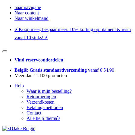
naar navigatie
Naar content
Naar winkelmand
⚡️ Koop meer, bespaar meer: ​​10% korting op filament & resin
vanaf 10 stuks! ⚡️
Vind reserveonderdelen
België: Gratis standaardverzending
vanaf € 54,90
Meer dan 11.100 producten
Help
Waar is mijn bestelling?
Retourneringen
Verzendkosten
Betalingsmethoden
Contact
Alle help-thema`s