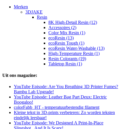
Merken
3DJAKE
Resin
8K High-Detail Resin (12)
Accessoires (2)
Color Mix Resin (1)
ecoResin (13)
ecoResin Tough (1)
ecoResin Water-Washable (13)
High-Temperature Resin (1)
Resin Colorants (19)
Tabletop Resin (1)
Uit ons magazine:
YouTube Episode: Are You Breathing 3D Printer Fumes?
Bambu Lab Upgrade!
YouTube Episode: Leather Bag Part Deux: Electric
Boogaloo!
colorFabb_HT - temperatuurbestendig filament
Kleine tekst in 3D-prints verbeteren: Zo worden teksten
eindelijk leesbaar!
YouTube Episode: We Designed A Print-In-Place
Slingshot...And It Is Scary!