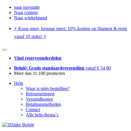
naar navigatie
Naar content
Naar winkelmand
⚡️ Koop meer, bespaar meer: ​​10% korting op filament & resin
vanaf 10 stuks! ⚡️
Vind reserveonderdelen
België: Gratis standaardverzending
vanaf € 54,90
Meer dan 11.100 producten
Help
Waar is mijn bestelling?
Retourneringen
Verzendkosten
Betalingsmethoden
Contact
Alle help-thema`s