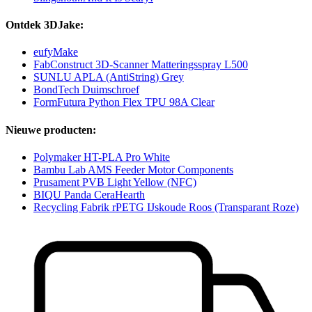
Ontdek 3DJake:
eufyMake
FabConstruct 3D-Scanner Matteringsspray L500
SUNLU APLA (AntiString) Grey
BondTech Duimschroef
FormFutura Python Flex TPU 98A Clear
Nieuwe producten:
Polymaker HT-PLA Pro White
Bambu Lab AMS Feeder Motor Components
Prusament PVB Light Yellow (NFC)
BIQU Panda CeraHearth
Recycling Fabrik rPETG IJskoude Roos (Transparant Roze)