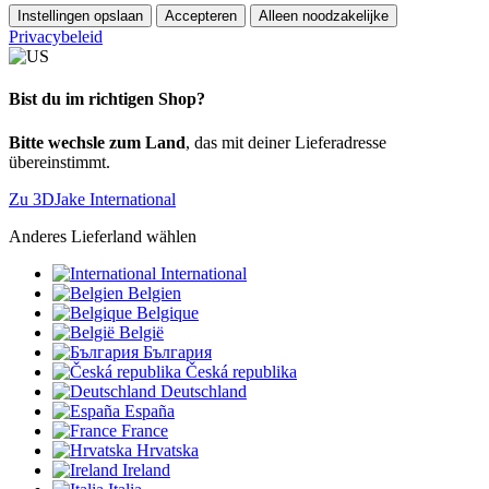
Instellingen opslaan
Accepteren
Alleen noodzakelijke
Privacybeleid
Bist du im richtigen Shop?
Bitte wechsle zum Land
, das mit deiner Lieferadresse
übereinstimmt.
Zu 3DJake International
Anderes Lieferland wählen
International
Belgien
Belgique
België
България
Česká republika
Deutschland
España
France
Hrvatska
Ireland