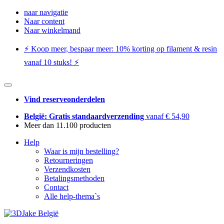
naar navigatie
Naar content
Naar winkelmand
⚡️ Koop meer, bespaar meer: ​​10% korting op filament & resin
vanaf 10 stuks! ⚡️
Vind reserveonderdelen
België: Gratis standaardverzending
vanaf € 54,90
Meer dan 11.100 producten
Help
Waar is mijn bestelling?
Retourneringen
Verzendkosten
Betalingsmethoden
Contact
Alle help-thema`s