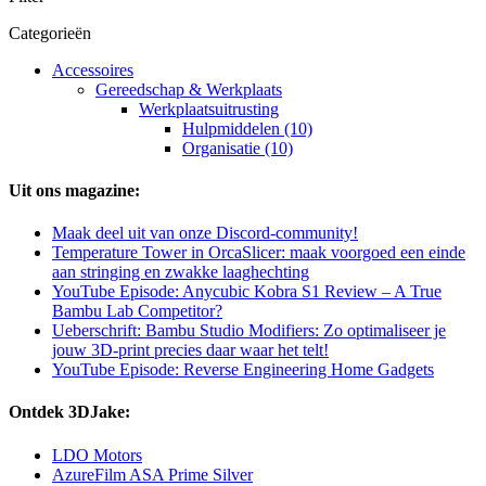
Categorieën
Accessoires
Gereedschap & Werkplaats
Werkplaatsuitrusting
Hulpmiddelen (10)
Organisatie (10)
Uit ons magazine:
Maak deel uit van onze Discord-community!
Temperature Tower in OrcaSlicer: maak voorgoed een einde
aan stringing en zwakke laaghechting
YouTube Episode: Anycubic Kobra S1 Review – A True
Bambu Lab Competitor?
Ueberschrift: Bambu Studio Modifiers: Zo optimaliseer je
jouw 3D-print precies daar waar het telt!
YouTube Episode: Reverse Engineering Home Gadgets
Ontdek 3DJake:
LDO Motors
AzureFilm ASA Prime Silver