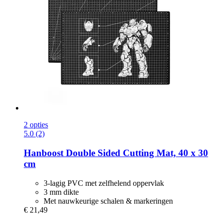
2 opties
5.0 (2)
Hanboost
Double Sided Cutting Mat, 40 x 30
cm
3-lagig PVC met zelfhelend oppervlak
3 mm dikte
Met nauwkeurige schalen & markeringen
€ 21,49