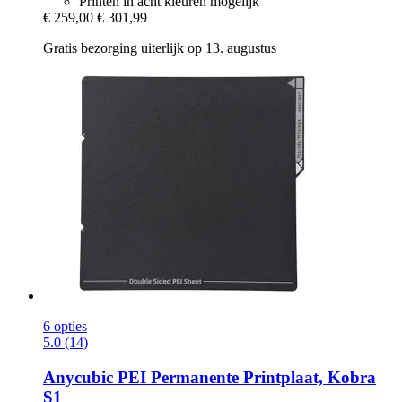
Printen in acht kleuren mogelijk
€ 259,00
€ 301,99
Gratis bezorging uiterlijk op 13. augustus
6 opties
5.0 (14)
Anycubic
PEI Permanente Printplaat, Kobra
S1