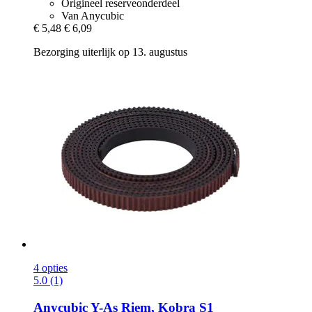
Origineel reserveonderdeel
Van Anycubic
€ 5,48
€ 6,09
Bezorging uiterlijk op 13. augustus
4 opties
5.0 (1)
Anycubic
Y-​As Riem, Kobra S1