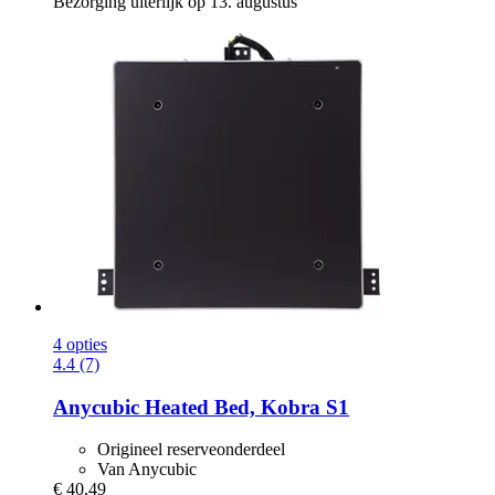
Bezorging uiterlijk op 13. augustus
4 opties
4.4 (7)
Anycubic
Heated Bed, Kobra S1
Origineel reserveonderdeel
Van Anycubic
€ 40,49