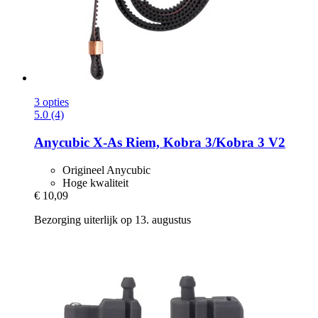
3 opties
5.0 (4)
Anycubic
X-​As Riem, Kobra 3/Kobra 3 V2
Origineel Anycubic
Hoge kwaliteit
€ 10,09
Bezorging uiterlijk op 13. augustus