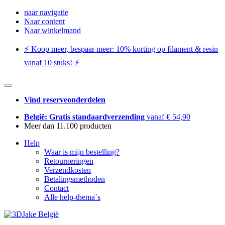
naar navigatie
Naar content
Naar winkelmand
⚡️ Koop meer, bespaar meer: ​​10% korting op filament & resin
vanaf 10 stuks! ⚡️
Vind reserveonderdelen
België: Gratis standaardverzending
vanaf € 54,90
Meer dan 11.100 producten
Help
Waar is mijn bestelling?
Retourneringen
Verzendkosten
Betalingsmethoden
Contact
Alle help-thema`s