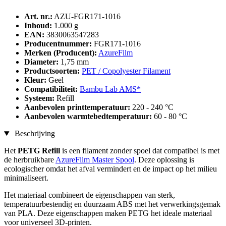
Art. nr.:
AZU-FGR171-1016
Inhoud:
1.000 g
EAN:
3830063547283
Producentnummer:
FGR171-1016
Merken (Producent):
AzureFilm
Diameter:
1,75 mm
Productsoorten:
PET / Copolyester Filament
Kleur:
Geel
Compatibiliteit:
Bambu Lab AMS*
Systeem:
Refill
Aanbevolen printtemperatuur:
220 - 240 °C
Aanbevolen warmtebedtemperatuur:
60 - 80 °C
Beschrijving
Het
PETG Refill
is een filament zonder spoel dat compatibel is met
de herbruikbare
AzureFilm Master Spool
. Deze oplossing is
ecologischer omdat het afval vermindert en de impact op het milieu
minimaliseert.
Het materiaal combineert de eigenschappen van sterk,
temperatuurbestendig en duurzaam ABS met het verwerkingsgemak
van PLA. Deze eigenschappen maken PETG het ideale materiaal
voor universeel 3D-printen.