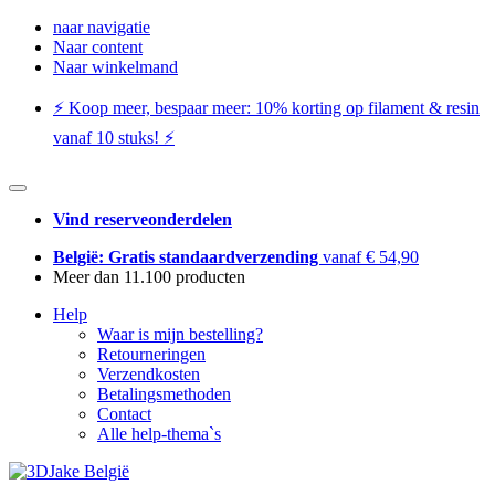
naar navigatie
Naar content
Naar winkelmand
⚡️ Koop meer, bespaar meer: ​​10% korting op filament & resin
vanaf 10 stuks! ⚡️
Vind reserveonderdelen
België: Gratis standaardverzending
vanaf € 54,90
Meer dan 11.100 producten
Help
Waar is mijn bestelling?
Retourneringen
Verzendkosten
Betalingsmethoden
Contact
Alle help-thema`s