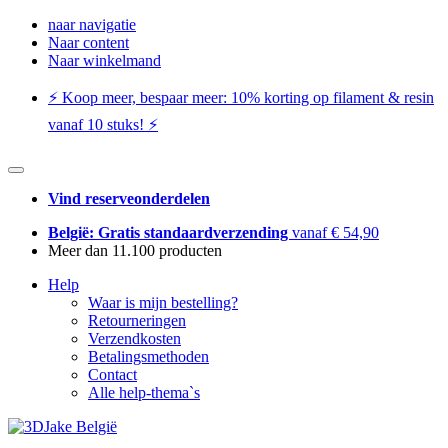
naar navigatie
Naar content
Naar winkelmand
⚡️ Koop meer, bespaar meer: ​​10% korting op filament & resin
vanaf 10 stuks! ⚡️
Vind reserveonderdelen
België: Gratis standaardverzending
vanaf € 54,90
Meer dan 11.100 producten
Help
Waar is mijn bestelling?
Retourneringen
Verzendkosten
Betalingsmethoden
Contact
Alle help-thema`s