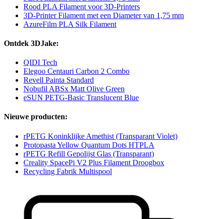
Rood PLA Filament voor 3D-Printers
3D-Printer Filament met een Diameter van 1,75 mm
AzureFilm PLA Silk Filament
Ontdek 3DJake:
QIDI Tech
Elegoo Centauri Carbon 2 Combo
Revell Painta Standard
Nobufil ABSx Matt Olive Green
eSUN PETG-Basic Translucent Blue
Nieuwe producten:
rPETG Koninklijke Amethist (Transparant Violet)
Protopasta Yellow Quantum Dots HTPLA
rPETG Refill Gepolijst Glas (Transparant)
Creality SpacePi V2 Plus Filament Droogbox
Recycling Fabrik Multispool