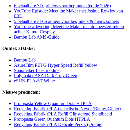
6 betaalbare 3D-printers voor beginners (editie 2026)
YouTube Episode: Meet the Maker met Joshua Rowley van
E3D
5 betaalbare 3D-scanners voor beginners & nieuwkomers
YouTube-aflevering: Meet the Maker met de meesterbreinen
achter Kamui Cosplay
Bambu Lab AMS-Guide
Ontdek 3DJake:
Bambu Lab
AzureFilm PETG Hyper Speed Refill Yellow
Snapmaker Lasermodule
Polymaker ASA Dark Grey Green
eSUN PLA-ST White
Nieuwe producten:
Protopasta Yellow Quantum Dots HTPLA
Recycling Fabrik rPLA Galactische Nevel (Blauw-Glitter)
Recycling Fabrik rPLA Refill Glinsterend Standbeeld
Protopasta Green Quantum Dots HTPLA
Recycling Fabrik rPLA Delicate Perzik (Oranje)