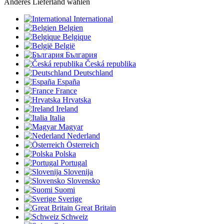
Anderes Lieferland wählen
International
Belgien
Belgique
België
България
Česká republika
Deutschland
España
France
Hrvatska
Ireland
Italia
Magyar
Nederland
Österreich
Polska
Portugal
Slovenija
Slovensko
Suomi
Sverige
Great Britain
Schweiz