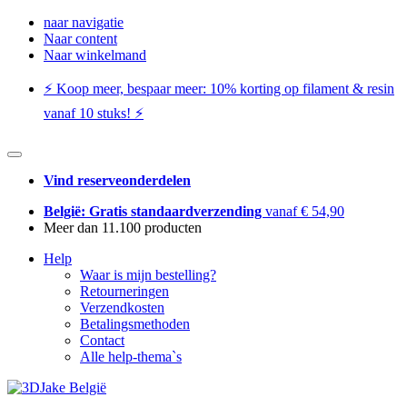
naar navigatie
Naar content
Naar winkelmand
⚡️ Koop meer, bespaar meer: ​​10% korting op filament & resin
vanaf 10 stuks! ⚡️
Vind reserveonderdelen
België: Gratis standaardverzending
vanaf € 54,90
Meer dan 11.100 producten
Help
Waar is mijn bestelling?
Retourneringen
Verzendkosten
Betalingsmethoden
Contact
Alle help-thema`s