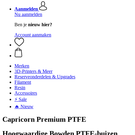
Aanmelden
Nu aanmelden
Ben je
nieuw hier?
Account aanmaken
Merken
3D-Printers & Meer
Reserveonderdelen & Upgrades
Filament
Resin
Accessoires
⚡ Sale
🔥 Nieuw
Capricorn Premium PTFE
Hoogwaardige Bowden PTFE-buizen