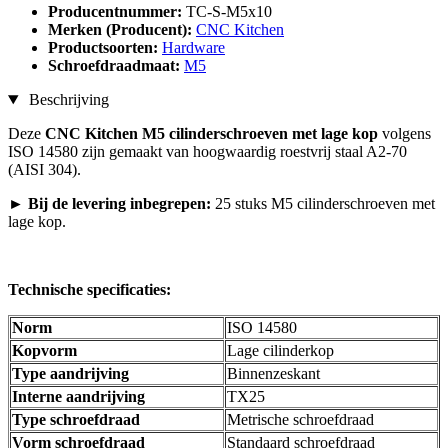
Producentnummer:
TC-S-M5x10
Merken (Producent):
CNC Kitchen
Productsoorten:
Hardware
Schroefdraadmaat:
M5
Beschrijving
Deze
CNC Kitchen M5 cilinderschroeven met lage kop
volgens
ISO 14580 zijn gemaakt van hoogwaardig roestvrij staal A2-70
(AISI 304).
►
Bij de levering inbegrepen:
25 stuks M5 cilinderschroeven met
lage kop.
Technische specificaties:
Norm
ISO 14580
Kopvorm
Lage cilinderkop
Type aandrijving
Binnenzeskant
Interne aandrijving
TX25
Type schroefdraad
Metrische schroefdraad
Vorm schroefdraad
Standaard schroefdraad