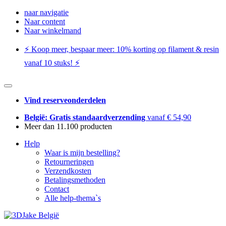
naar navigatie
Naar content
Naar winkelmand
⚡️ Koop meer, bespaar meer: ​​10% korting op filament & resin
vanaf 10 stuks! ⚡️
Vind reserveonderdelen
België: Gratis standaardverzending
vanaf € 54,90
Meer dan 11.100 producten
Help
Waar is mijn bestelling?
Retourneringen
Verzendkosten
Betalingsmethoden
Contact
Alle help-thema`s