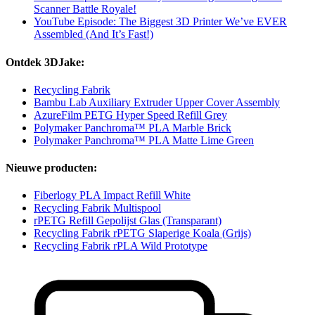
Scanner Battle Royale!
YouTube Episode: The Biggest 3D Printer We’ve EVER
Assembled (And It’s Fast!)
Ontdek 3DJake:
Recycling Fabrik
Bambu Lab Auxiliary Extruder Upper Cover Assembly
AzureFilm PETG Hyper Speed Refill Grey
Polymaker Panchroma™ PLA Marble Brick
Polymaker Panchroma™ PLA Matte Lime Green
Nieuwe producten:
Fiberlogy PLA Impact Refill White
Recycling Fabrik Multispool
rPETG Refill Gepolijst Glas (Transparant)
Recycling Fabrik rPETG Slaperige Koala (Grijs)
Recycling Fabrik rPLA Wild Prototype