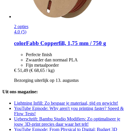
2 opties
4.0 (5)
colorFabb
Copperfill, 1,75 mm / 750 g
Perfecte finish
Zwaarder dan normaal PLA
Fijn metaalpoeder
€ 51,49
(€ 68,65 / kg)
Bezorging uiterlijk op 13. augustus
Uit ons magazine:
Lightning Infill: Zo bespaar je materiaal, tijd en gewicht!
YouTube Episode: Why aren't you printing faster? Speed &
Flow Tests!
Ueberschrift: Bambu Studio Modifiers: Zo optimaliseer je
jouw 3D-print precies daar waar het telt!
YouTube Episode: From Physical to Digital: Budget 3D