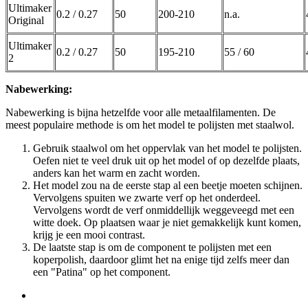
Ultimaker
0.2 / 0.27
50
200-210
n.a.
Original
Ultimaker
0.2 / 0.27
50
195-210
55 / 60
2
Nabewerking:
Nabewerking is bijna hetzelfde voor alle metaalfilamenten. De
meest populaire methode is om het model te polijsten met staalwol.
Gebruik staalwol om het oppervlak van het model te polijsten.
Oefen niet te veel druk uit op het model of op dezelfde plaats,
anders kan het warm en zacht worden.
Het model zou na de eerste stap al een beetje moeten schijnen.
Vervolgens spuiten we zwarte verf op het onderdeel.
Vervolgens wordt de verf onmiddellijk weggeveegd met een
witte doek. Op plaatsen waar je niet gemakkelijk kunt komen,
krijg je een mooi contrast.
De laatste stap is om de component te polijsten met een
koperpolish, daardoor glimt het na enige tijd zelfs meer dan
een "Patina" op het component.