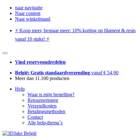
naar navigatie
Naar content
Naar winkelmand
⚡️ Koop meer, bespaar meer: ​​10% korting op filament & resin
vanaf 10 stuks! ⚡️
Vind reserveonderdelen
België: Gratis standaardverzending
vanaf € 54,90
Meer dan 11.100 producten
Help
Waar is mijn bestelling?
Retourneringen
Verzendkosten
Betalingsmethoden
Contact
Alle help-thema`s