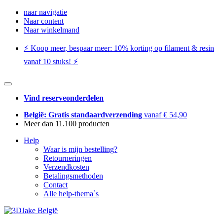
naar navigatie
Naar content
Naar winkelmand
⚡️ Koop meer, bespaar meer: ​​10% korting op filament & resin
vanaf 10 stuks! ⚡️
Vind reserveonderdelen
België: Gratis standaardverzending
vanaf € 54,90
Meer dan 11.100 producten
Help
Waar is mijn bestelling?
Retourneringen
Verzendkosten
Betalingsmethoden
Contact
Alle help-thema`s