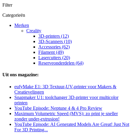
Filter
Categorieën
Merken
Creality
3D-printers (12)
3D-Scanners (10)
Accessories (62)
Filament (49)
Lasercutters (20)
Reserveonderdelen (64)
Uit ons magazine:
eufyMake E1: 3D Textuur-UV-printer voor Makers &
Creatievelingen
Snapmaker U1: toolchanger 3D-printer voor multicolor
printen
YouTube Episode: Neptune 4 & 4 Pro Review
Maximum Volumetric Speed (MVS): zo print je sneller
zonder under-extrusion!
YouTube Episode: AI Generated Models Are Great! Just Not
For 3D Printing...