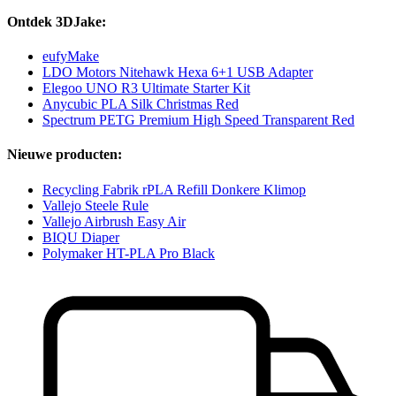
Ontdek 3DJake:
eufyMake
LDO Motors Nitehawk Hexa 6+1 USB Adapter
Elegoo UNO R3 Ultimate Starter Kit
Anycubic PLA Silk Christmas Red
Spectrum PETG Premium High Speed Transparent Red
Nieuwe producten:
Recycling Fabrik rPLA Refill Donkere Klimop
Vallejo Steele Rule
Vallejo Airbrush Easy Air
BIQU Diaper
Polymaker HT-PLA Pro Black