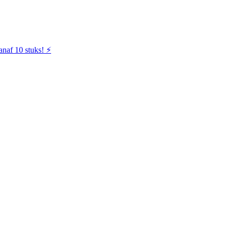
naf 10 stuks! ⚡️