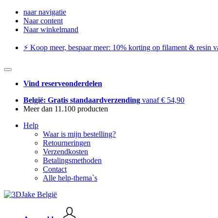
naar navigatie
Naar content
Naar winkelmand
⚡️ Koop meer, bespaar meer: ​​10% korting op filament & resin va
Vind reserveonderdelen
België: Gratis standaardverzending
vanaf € 54,90
Meer dan 11.100 producten
Help
Waar is mijn bestelling?
Retourneringen
Verzendkosten
Betalingsmethoden
Contact
Alle help-thema`s