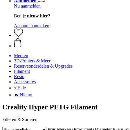
Aanmelden
Nu aanmelden
Ben je
nieuw hier?
Account aanmaken
Merken
3D-Printers & Meer
Reserveonderdelen & Upgrades
Filament
Resin
Accessoires
⚡ Sale
🔥 Nieuw
Creality Hyper PETG Filament
Filteren & Sorteren
Prijs
Merken (Producent)
Diameter
Kleur
Sy