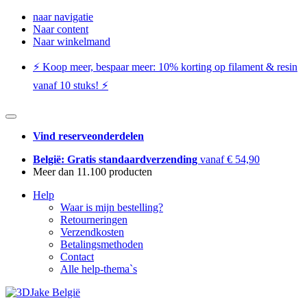
naar navigatie
Naar content
Naar winkelmand
⚡️ Koop meer, bespaar meer: ​​10% korting op filament & resin
vanaf 10 stuks! ⚡️
Vind reserveonderdelen
België: Gratis standaardverzending
vanaf € 54,90
Meer dan 11.100 producten
Help
Waar is mijn bestelling?
Retourneringen
Verzendkosten
Betalingsmethoden
Contact
Alle help-thema`s