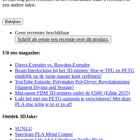
een andere talen.
Bekijken
Geen recensies beschikbaar
Schrijf als eerste een recensie over dit product.
Uit ons magazine:
Direct-Extruder vs. Bowden-Extruder
Beam Interlocking bij het 3D-printen: Hoe je TPU en PETG
eindelijk op de juiste manier kunt verlijmen!
YouTube Episode: Polymaker PolyDryer: Revolutionising
Filament Drying and Storage!
Mid-range FDM 3D-printers onder de €500! (Editie 2025)
Lukt het niet om PETG-supports te verwijderen? Met deze
PLA-truc krijg je ze er zo af!
Ontdek 3DJake:
SUNLU
Spectrum PLA Metal Copper
Spectrum LW-ASA UltraFoam Traffic Black