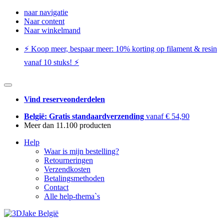
naar navigatie
Naar content
Naar winkelmand
⚡️ Koop meer, bespaar meer: ​​10% korting op filament & resin
vanaf 10 stuks! ⚡️
Vind reserveonderdelen
België: Gratis standaardverzending
vanaf € 54,90
Meer dan 11.100 producten
Help
Waar is mijn bestelling?
Retourneringen
Verzendkosten
Betalingsmethoden
Contact
Alle help-thema`s