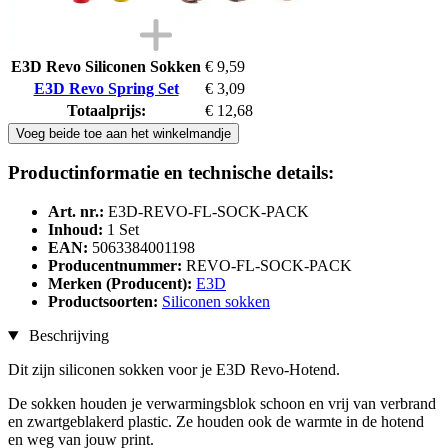
E3D Revo Siliconen Sokken
€ 9,59
E3D Revo Spring Set
€ 3,09
Totaalprijs:
€ 12,68
Voeg beide toe aan het winkelmandje
Productinformatie en technische details:
Art. nr.:
E3D-REVO-FL-SOCK-PACK
Inhoud:
1 Set
EAN:
5063384001198
Producentnummer:
REVO-FL-SOCK-PACK
Merken (Producent):
E3D
Productsoorten:
Siliconen sokken
Beschrijving
Dit zijn siliconen sokken voor je E3D Revo-Hotend.
De sokken houden je verwarmingsblok schoon en vrij van verbrand
en zwartgeblakerd plastic. Ze houden ook de warmte in de hotend
en weg van jouw print.