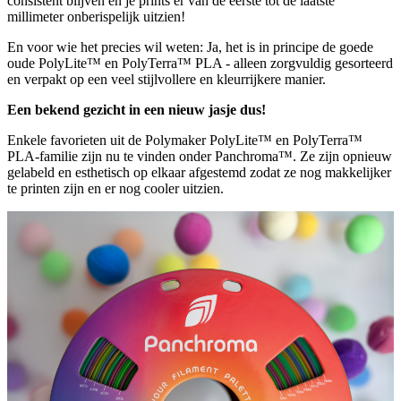
consistent blijven en je prints er van de eerste tot de laatste
millimeter onberispelijk uitzien!
En voor wie het precies wil weten: Ja, het is in principe de goede
oude PolyLite™ en PolyTerra™ PLA - alleen zorgvuldig gesorteerd
en verpakt op een veel stijlvollere en kleurrijkere manier.
Een bekend gezicht in een nieuw jasje dus!
Enkele favorieten uit de Polymaker PolyLite™ en PolyTerra™
PLA-familie zijn nu te vinden onder Panchroma™. Ze zijn opnieuw
gelabeld en esthetisch op elkaar afgestemd zodat ze nog makkelijker
te printen zijn en er nog cooler uitzien.