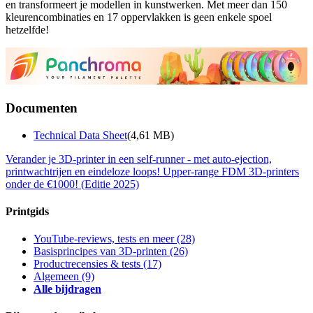
en transformeert je modellen in kunstwerken. Met meer dan 150
kleurencombinaties en 17 oppervlakken is geen enkele spoel
hetzelfde!
Documenten
Technical Data Sheet
(4,61 MB)
Verander je 3D-printer in een self-runner - met auto-ejection,
printwachtrijen en eindeloze loops!
Upper-range FDM 3D-printers
onder de €1000! (Editie 2025)
Printgids
YouTube-reviews, tests en meer
(28)
Basisprincipes van 3D-printen
(26)
Productrecensies & tests
(17)
Algemeen
(9)
Alle bijdragen