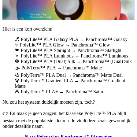
Hier is een kort overzicht:
🌌 PolyLite™ PLA Galaxy PLA → Panchroma™ Galaxy
✨ PolyLite™ PLA Glow → Panchroma™ Glow
🌟 PolyLite™ PLA Starlight → Panchroma™ Starlight
🔆 PolyLite™ PLA Luminous → Panchroma™ Luminous
🧶 PolyLite™ PLA (Dual) Silk → Panchroma™ (Dual) Silk
🌫️ PolyTerra™ PLA → Panchroma™ Matte
🎨 PolyTerra™ PLA Dual → Panchroma™ Matte Dual
🦚 PolyTerra™ Gradient PLA → Panchroma™ Gradient
Matte
🌸 PolyTerra™ PLA+ → Panchroma™ Satin
Nu zou het systeem duidelijk moeten zijn, toch?
👉 En maak je geen zorgen: het klassieke PolyLite™ PLA blijft
bestaan met de populairste kleuren. Je vindt deze zoals gewoonlijk
onder dezelfde naam.
Naar Polymaker Panchroma™ filamenten