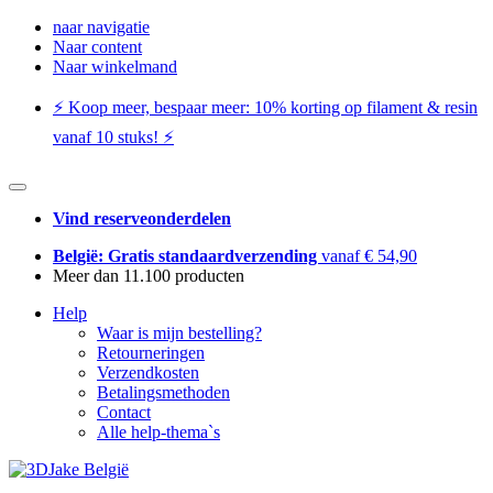
naar navigatie
Naar content
Naar winkelmand
⚡️ Koop meer, bespaar meer: ​​10% korting op filament & resin
vanaf 10 stuks! ⚡️
Vind reserveonderdelen
België: Gratis standaardverzending
vanaf € 54,90
Meer dan 11.100 producten
Help
Waar is mijn bestelling?
Retourneringen
Verzendkosten
Betalingsmethoden
Contact
Alle help-thema`s