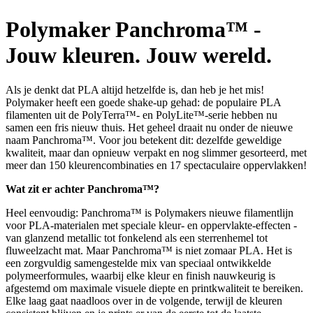
Polymaker Panchroma™ -
Jouw kleuren. Jouw wereld.
Als je denkt dat PLA altijd hetzelfde is, dan heb je het mis!
Polymaker heeft een goede shake-up gehad: de populaire PLA
filamenten uit de PolyTerra™- en PolyLite™-serie hebben nu
samen een fris nieuw thuis. Het geheel draait nu onder de nieuwe
naam Panchroma™. Voor jou betekent dit: dezelfde geweldige
kwaliteit, maar dan opnieuw verpakt en nog slimmer gesorteerd, met
meer dan 150 kleurencombinaties en 17 spectaculaire oppervlakken!
Wat zit er achter Panchroma™?
Heel eenvoudig: Panchroma™ is Polymakers nieuwe filamentlijn
voor PLA-materialen met speciale kleur- en oppervlakte-effecten -
van glanzend metallic tot fonkelend als een sterrenhemel tot
fluweelzacht mat. Maar Panchroma™ is niet zomaar PLA. Het is
een zorgvuldig samengestelde mix van speciaal ontwikkelde
polymeerformules, waarbij elke kleur en finish nauwkeurig is
afgestemd om maximale visuele diepte en printkwaliteit te bereiken.
Elke laag gaat naadloos over in de volgende, terwijl de kleuren