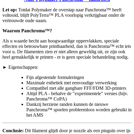
Let op:
Totdat Polymaker de overstap naar Panchroma™ heeft
voltooid, blijft PolyTerra™ PLA voorlopig verkrijgbaar onder de
vertrouwde oude naam.
Waarom Panchroma™?
Als u waarde hecht aan hoogwaardige oppervlakken, speciale
effecten en betrouwbare printbaarheid, dan is Panchroma™ echt iets
voor u. De filamenten zien er niet alleen geweldig uit, ze zijn ook
heel gemakkelijk te printen - er is geen speciale behandeling nodig.
► Eigenschappen:
Fijn afgestemde formuleringen
Maximale esthetiek met eenvoudige verwerking
Compatibel met alle gangbare FFF/FDM 3D-printers
Altijd PLA - behalve de "experimentele" versies (bijv.
Panchroma™
CoPA)
Dankzij herziene randen kunnen de nieuwe
Panchroma™ spoelen probleemloos worden gebruikt in
het AMS
Conclusie:
Dit filament glijdt door je nozzle als een pinguïn over ijs