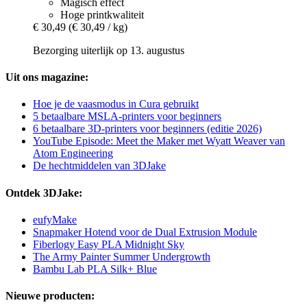
Magisch effect
Hoge printkwaliteit
€ 30,49
(€ 30,49 / kg)
Bezorging uiterlijk op 13. augustus
Uit ons magazine:
Hoe je de vaasmodus in Cura gebruikt
5 betaalbare MSLA-printers voor beginners
6 betaalbare 3D-printers voor beginners (editie 2026)
YouTube Episode: Meet the Maker met Wyatt Weaver van
Atom Engineering
De hechtmiddelen van 3DJake
Ontdek 3DJake:
eufyMake
Snapmaker Hotend voor de Dual Extrusion Module
Fiberlogy Easy PLA Midnight Sky
The Army Painter Summer Undergrowth
Bambu Lab PLA Silk+ Blue
Nieuwe producten: