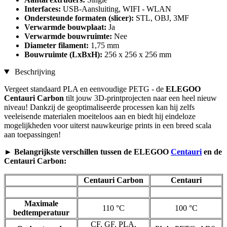
Interfaces:
USB-Aansluiting, WIFI - WLAN
Ondersteunde formaten (slicer):
STL, OBJ, 3MF
Verwarmde bouwplaat:
Ja
Verwarmde bouwruimte:
Nee
Diameter filament:
1,75 mm
Bouwruimte (LxBxH):
256 x 256 x 256 mm
Beschrijving
Vergeet standaard PLA en eenvoudige PETG - de
ELEGOO
Centauri Carbon
tilt jouw 3D-printprojecten naar een heel nieuw
niveau! Dankzij de geoptimaliseerde processen kan hij zelfs
veeleisende materialen moeiteloos aan en biedt hij eindeloze
mogelijkheden voor uiterst nauwkeurige prints in een breed scala
aan toepassingen!
► Belangrijkste verschillen tussen de ELEGOO
Centauri
en de
Centauri Carbon:
Centauri Carbon
Centauri
Maximale
110 °C
100 °C
bedtemperatuur
CF, GF, PLA,