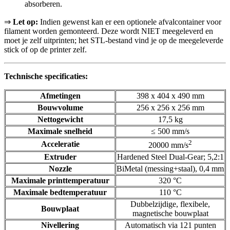
absorberen.
⇒
Let op:
Indien gewenst kan er een optionele afvalcontainer voor
filament worden gemonteerd. Deze wordt NIET meegeleverd en
moet je zelf uitprinten; het STL-bestand vind je op de meegeleverde
stick of op de printer zelf.
Technische specificaties:
Afmetingen
398 x 404 x 490 mm
Bouwvolume
256 x 256 x 256 mm
Nettogewicht
17,5 kg
Maximale snelheid
≤ 500 mm/s
2
Acceleratie
20000 mm/s
Extruder
Hardened Steel Dual-Gear; 5,2:1
Nozzle
BiMetal (messing+staal), 0,4 mm
Maximale printtemperatuur
320 °C
Maximale bedtemperatuur
110 °C
Dubbelzijdige, flexibele,
Bouwplaat
magnetische bouwplaat
Nivellering
Automatisch via 121 punten