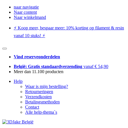
naar navigatie
Naar content
Naar winkelmand
⚡️ Koop meer, bespaar meer: ​​10% korting op filament & resin
vanaf 10 stuks! ⚡️
Vind reserveonderdelen
België: Gratis standaardverzending
vanaf € 54,90
Meer dan 11.100 producten
Help
Waar is mijn bestelling?
Retourneringen
Verzendkosten
Betalingsmethoden
Contact
Alle help-thema`s