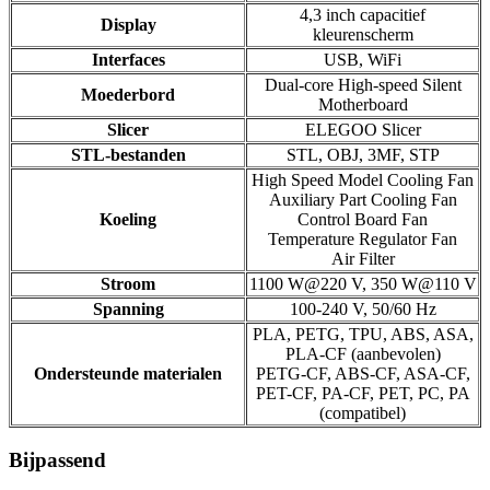
4,3 inch capacitief
Display
kleurenscherm
Interfaces
USB, WiFi
Dual-core High-speed Silent
Moederbord
Motherboard
Slicer
ELEGOO Slicer
STL-bestanden
STL, OBJ, 3MF, STP
High Speed Model Cooling Fan
Auxiliary Part Cooling Fan
Koeling
Control Board Fan
Temperature Regulator Fan
Air Filter
Stroom
1100 W@220 V, 350 W@110 V
Spanning
100-240 V, 50/60 Hz
PLA, PETG, TPU, ABS, ASA,
PLA-CF (aanbevolen)
Ondersteunde materialen
PETG-CF, ABS-CF, ASA-CF,
PET-CF, PA-CF, PET, PC, PA
(compatibel)
Bijpassend