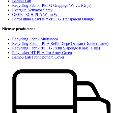
Bambu Lab
Recycling Fabrik rPETG Grappige Walvis (Grijs)
Everglue Activator Spray
GEEETECH PLA Warm White
FormFutura EasyFil™ ePETG Transparent Orange
Nieuwe producten:
Recycling Fabrik Multispool
Recycling Fabrik rPLA Refill Diepe Oceaan (Donkerblauw)
Recycling Fabrik rPETG Refill Slaperige Koala (Grijs)
Polymaker HT-PLA Pro Army Green
Bambu Lab Front Bottom Cover