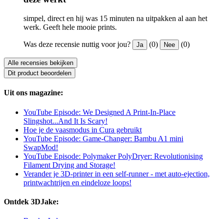
simpel, direct en hij was 15 minuten na uitpakken al aan het
werk. Geeft hele mooie prints.
Was deze recensie nuttig voor jou?
(0)
(0)
Ja
Nee
Alle recensies bekijken
Dit product beoordelen
Uit ons magazine:
YouTube Episode: We Designed A Print-In-Place
Slingshot...And It Is Scary!
Hoe je de vaasmodus in Cura gebruikt
YouTube Episode: Game-Changer: Bambu A1 mini
SwapMod!
YouTube Episode: Polymaker PolyDryer: Revolutionising
Filament Drying and Storage!
Verander je 3D-printer in een self-runner - met auto-ejection,
printwachtrijen en eindeloze loops!
Ontdek 3DJake: