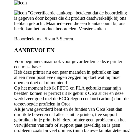
"Geverifieerde aankoop" betekent dat de beoordeling
is gegeven door kopers die dit product daadwerkelijk bij ons
hebben gekocht. Maar iedereen die een klantaccount bij ons
heeft, kan het product beoordelen.
Venster sluiten
Beoordeeld met 5 van 5 Sterren.
AANBEVOLEN
Voor beginners maar ook voor gevorderden is deze printer
een must have.
Heb deze printer nu een paar maanden in gebruik en kan
alleen maar positieve dingen zeggen hij doet wat hij moet
doen en doet dat uitmuntend.
Op het moment heb ik PETG en PLA gebruikt maar mijn
beelden komen er perfect uit ik gebruik Orca slicer en deze
werkt zeer goed met de ECC(elegoo centauri carbon) door de
toegevoegde profielen in Orca.
Als je wat gevorderd bent en de funties van Orca kent dan
durf ik te beweren dat alles is uit te printen, tree support
gebruiken in je print is bij deze printer geen probleem en het
verwijderen van rafts of support gaat geweldig en is geen
probleem zoals bij veel printers (mijn blauwe kniptangetje nog