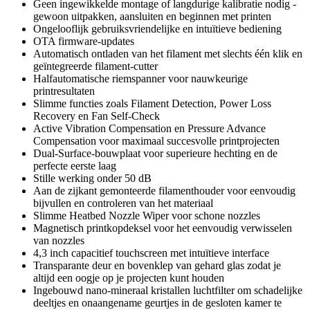
Geen ingewikkelde montage of langdurige kalibratie nodig -
gewoon uitpakken, aansluiten en beginnen met printen
Ongelooflijk gebruiksvriendelijke en intuïtieve bediening
OTA firmware-updates
Automatisch ontladen van het filament met slechts één klik en
geïntegreerde filament-cutter
Halfautomatische riemspanner voor nauwkeurige
printresultaten
Slimme functies zoals Filament Detection, Power Loss
Recovery en Fan Self-Check
Active Vibration Compensation en Pressure Advance
Compensation voor maximaal succesvolle printprojecten
Dual-Surface-bouwplaat voor superieure hechting en de
perfecte eerste laag
Stille werking onder 50 dB
Aan de zijkant gemonteerde filamenthouder voor eenvoudig
bijvullen en controleren van het materiaal
Slimme Heatbed Nozzle Wiper voor schone nozzles
Magnetisch printkopdeksel voor het eenvoudig verwisselen
van nozzles
4,3 inch capacitief touchscreen met intuïtieve interface
Transparante deur en bovenklep van gehard glas zodat je
altijd een oogje op je projecten kunt houden
Ingebouwd nano-mineraal kristallen luchtfilter om schadelijke
deeltjes en onaangename geurtjes in de gesloten kamer te