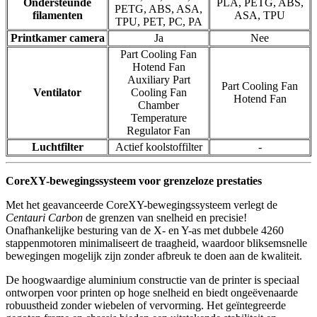
Ondersteunde
PLA, PETG, ABS,
PETG, ABS, ASA,
filamenten
ASA, TPU
TPU, PET, PC, PA
Printkamer camera
Ja
Nee
Part Cooling Fan
Hotend Fan
Auxiliary Part
Part Cooling Fan
Ventilator
Cooling Fan
Hotend Fan
Chamber
Temperature
Regulator Fan
Luchtfilter
Actief koolstoffilter
-
CoreXY-bewegingssysteem voor grenzeloze prestaties
Met het geavanceerde CoreXY-bewegingssysteem verlegt de
Centauri Carbon
de grenzen van snelheid en precisie!
Onafhankelijke besturing van de X- en Y-as met dubbele 4260
stappenmotoren minimaliseert de traagheid, waardoor bliksemsnelle
bewegingen mogelijk zijn zonder afbreuk te doen aan de kwaliteit.
De hoogwaardige aluminium constructie van de printer is speciaal
ontworpen voor printen op hoge snelheid en biedt ongeëvenaarde
robuustheid zonder wiebelen of vervorming. Het geïntegreerde