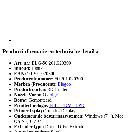
Productinformatie en technische details:
Art. nr.:
ELG-50.201.020300
Inhoud:
1 stuk
EAN:
50.201.020300
Producentnummer:
50.201.020300
Merken (Producent):
Elegoo
Productsoorten:
3D-Printer
Nozzle Vorm:
Overige
Bouw:
Gemonteerd
Printtechnologie:
FFF - FDM - LPD
Printerdisplay:
Touch - Display
Ondersteunde besturingssystemen:
Windows (7 +), Mac
OS X (10.7 +)
Extruder type:
Direct Drive Extruder
Aantal extruders:
Single