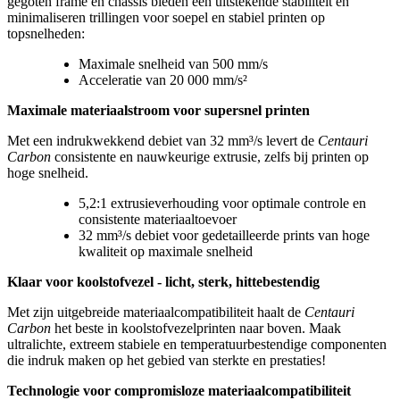
gegoten frame en chassis bieden een uitstekende stabiliteit en
minimaliseren trillingen voor soepel en stabiel printen op
topsnelheden:
Maximale snelheid van 500 mm/s
Acceleratie van 20 000 mm/s²
Maximale materiaalstroom voor supersnel printen
Met een indrukwekkend debiet van 32 mm³/s levert de
Centauri
Carbon
consistente en nauwkeurige extrusie, zelfs bij printen op
hoge snelheid.
5,2:1 extrusieverhouding voor optimale controle en
consistente materiaaltoevoer
32 mm³/s debiet voor gedetailleerde prints van hoge
kwaliteit op maximale snelheid
Klaar voor koolstofvezel - licht, sterk, hittebestendig
Met zijn uitgebreide materiaalcompatibiliteit haalt de
Centauri
Carbon
het beste in koolstofvezelprinten naar boven. Maak
ultralichte, extreem stabiele en temperatuurbestendige componenten
die indruk maken op het gebied van sterkte en prestaties!
Technologie voor compromisloze materiaalcompatibiliteit