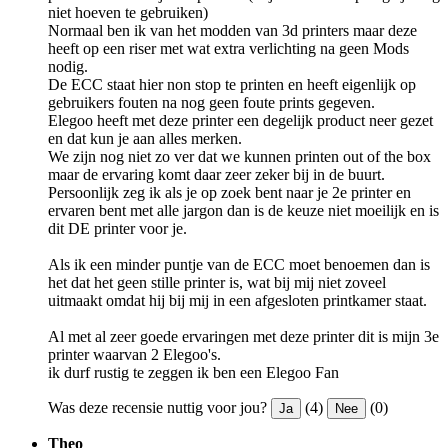
niet hoeven te gebruiken)
Normaal ben ik van het modden van 3d printers maar deze
heeft op een riser met wat extra verlichting na geen Mods
nodig.
De ECC staat hier non stop te printen en heeft eigenlijk op
gebruikers fouten na nog geen foute prints gegeven.
Elegoo heeft met deze printer een degelijk product neer gezet
en dat kun je aan alles merken.
We zijn nog niet zo ver dat we kunnen printen out of the box
maar de ervaring komt daar zeer zeker bij in de buurt.
Persoonlijk zeg ik als je op zoek bent naar je 2e printer en
ervaren bent met alle jargon dan is de keuze niet moeilijk en is
dit DE printer voor je.
Als ik een minder puntje van de ECC moet benoemen dan is
het dat het geen stille printer is, wat bij mij niet zoveel
uitmaakt omdat hij bij mij in een afgesloten printkamer staat.
Al met al zeer goede ervaringen met deze printer dit is mijn 3e
printer waarvan 2 Elegoo's.
ik durf rustig te zeggen ik ben een Elegoo Fan
Was deze recensie nuttig voor jou?
(4)
(0)
Ja
Nee
Theo