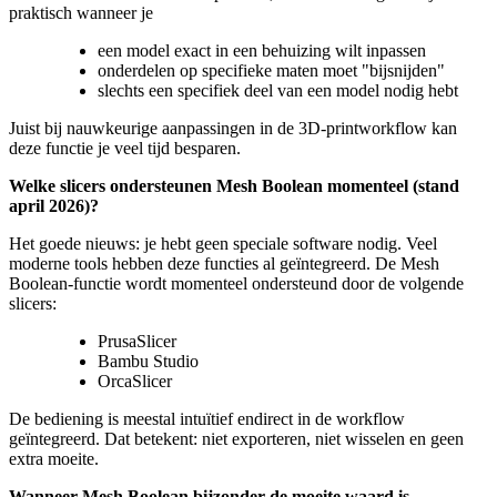
praktisch wanneer je
een model exact in een behuizing wilt inpassen
onderdelen op specifieke maten moet "bijsnijden"
slechts een specifiek deel van een model nodig hebt
Juist bij nauwkeurige aanpassingen in de 3D-printworkflow kan
deze functie je veel tijd besparen.
Welke slicers ondersteunen Mesh Boolean momenteel (stand
april 2026)?
Het goede nieuws: je hebt geen speciale software nodig. Veel
moderne tools hebben deze functies al geïntegreerd. De Mesh
Boolean-functie wordt momenteel ondersteund door de volgende
slicers:
PrusaSlicer
Bambu Studio
OrcaSlicer
De bediening is meestal intuïtief endirect in de workflow
geïntegreerd. Dat betekent: niet exporteren, niet wisselen en geen
extra moeite.
Wanneer Mesh Boolean bijzonder de moeite waard is