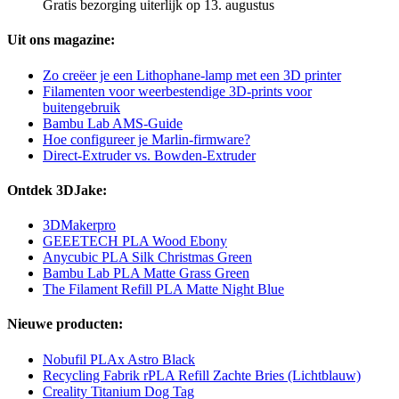
Gratis bezorging uiterlijk op 13. augustus
Uit ons magazine:
Zo creëer je een Lithophane-lamp met een 3D printer
Filamenten voor weerbestendige 3D-prints voor
buitengebruik
Bambu Lab AMS-Guide
Hoe configureer je Marlin-firmware?
Direct-Extruder vs. Bowden-Extruder
Ontdek 3DJake:
3DMakerpro
GEEETECH PLA Wood Ebony
Anycubic PLA Silk Christmas Green
Bambu Lab PLA Matte Grass Green
The Filament Refill PLA Matte Night Blue
Nieuwe producten:
Nobufil PLAx Astro Black
Recycling Fabrik rPLA Refill Zachte Bries (Lichtblauw)
Creality Titanium Dog Tag