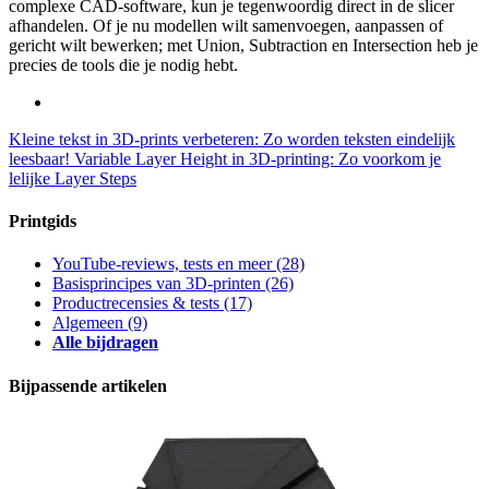
complexe CAD-software, kun je tegenwoordig direct in de slicer
afhandelen. Of je nu modellen wilt samenvoegen, aanpassen of
gericht wilt bewerken; met Union, Subtraction en Intersection heb je
precies de tools die je nodig hebt.
Kleine tekst in 3D-prints verbeteren: Zo worden teksten eindelijk
leesbaar!
Variable Layer Height in 3D-printing: Zo voorkom je
lelijke Layer Steps
Printgids
YouTube-reviews, tests en meer
(28)
Basisprincipes van 3D-printen
(26)
Productrecensies & tests
(17)
Algemeen
(9)
Alle bijdragen
Bijpassende artikelen