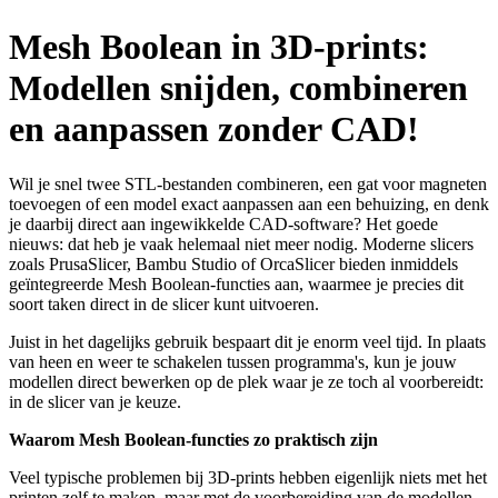
Mesh Boolean in 3D-prints:
Modellen snijden, combineren
en aanpassen zonder CAD!
Wil je snel twee STL-bestanden combineren, een gat voor magneten
toevoegen of een model exact aanpassen aan een behuizing, en denk
je daarbij direct aan ingewikkelde CAD-software? Het goede
nieuws: dat heb je vaak helemaal niet meer nodig. Moderne slicers
zoals PrusaSlicer, Bambu Studio of OrcaSlicer bieden inmiddels
geïntegreerde Mesh Boolean-functies aan, waarmee je precies dit
soort taken direct in de slicer kunt uitvoeren.
Juist in het dagelijks gebruik bespaart dit je enorm veel tijd. In plaats
van heen en weer te schakelen tussen programma's, kun je jouw
modellen direct bewerken op de plek waar je ze toch al voorbereidt:
in de slicer van je keuze.
Waarom Mesh Boolean-functies zo praktisch zijn
Veel typische problemen bij 3D-prints hebben eigenlijk niets met het
printen zelf te maken, maar met de voorbereiding van de modellen.