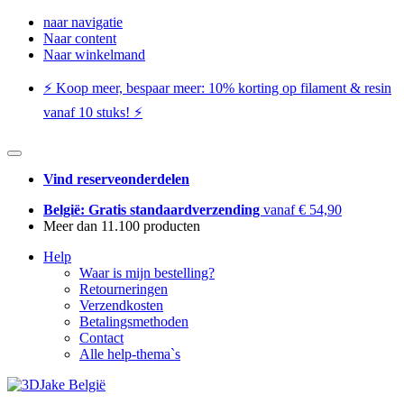
naar navigatie
Naar content
Naar winkelmand
⚡️ Koop meer, bespaar meer: ​​10% korting op filament & resin
vanaf 10 stuks! ⚡️
Vind reserveonderdelen
België: Gratis standaardverzending
vanaf € 54,90
Meer dan 11.100 producten
Help
Waar is mijn bestelling?
Retourneringen
Verzendkosten
Betalingsmethoden
Contact
Alle help-thema`s