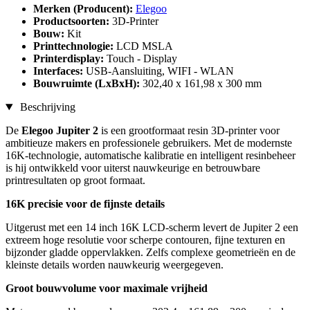
Merken (Producent):
Elegoo
Productsoorten:
3D-Printer
Bouw:
Kit
Printtechnologie:
LCD MSLA
Printerdisplay:
Touch - Display
Interfaces:
USB-Aansluiting, WIFI - WLAN
Bouwruimte (LxBxH):
302,40 x 161,98 x 300 mm
Beschrijving
De
Elegoo Jupiter 2
is een grootformaat resin 3D-printer voor
ambitieuze makers en professionele gebruikers. Met de modernste
16K-technologie, automatische kalibratie en intelligent resinbeheer
is hij ontwikkeld voor uiterst nauwkeurige en betrouwbare
printresultaten op groot formaat.
16K precisie voor de fijnste details
Uitgerust met een 14 inch 16K LCD-scherm levert de Jupiter 2 een
extreem hoge resolutie voor scherpe contouren, fijne texturen en
bijzonder gladde oppervlakken. Zelfs complexe geometrieën en de
kleinste details worden nauwkeurig weergegeven.
Groot bouwvolume voor maximale vrijheid