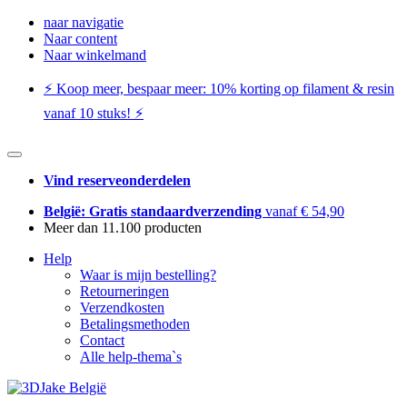
naar navigatie
Naar content
Naar winkelmand
⚡️ Koop meer, bespaar meer: ​​10% korting op filament & resin
vanaf 10 stuks! ⚡️
Vind reserveonderdelen
België: Gratis standaardverzending
vanaf € 54,90
Meer dan 11.100 producten
Help
Waar is mijn bestelling?
Retourneringen
Verzendkosten
Betalingsmethoden
Contact
Alle help-thema`s