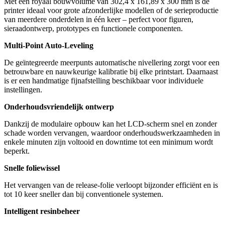
Met een royaal bouwvolume van 302,4 x 161,89 x 300 mm is de
printer ideaal voor grote afzonderlijke modellen of de serieproductie
van meerdere onderdelen in één keer – perfect voor figuren,
sieraadontwerp, prototypes en functionele componenten.
Multi-Point Auto-Leveling
De geïntegreerde meerpunts automatische nivellering zorgt voor een
betrouwbare en nauwkeurige kalibratie bij elke printstart. Daarnaast
is er een handmatige fijnafstelling beschikbaar voor individuele
instellingen.
Onderhoudsvriendelijk ontwerp
Dankzij de modulaire opbouw kan het LCD-scherm snel en zonder
schade worden vervangen, waardoor onderhoudswerkzaamheden in
enkele minuten zijn voltooid en downtime tot een minimum wordt
beperkt.
Snelle foliewissel
Het vervangen van de release-folie verloopt bijzonder efficiënt en is
tot 10 keer sneller dan bij conventionele systemen.
Intelligent resinbeheer