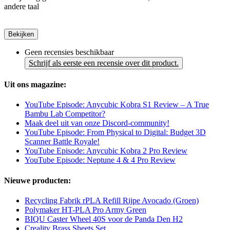
andere taal
Bekijken
Geen recensies beschikbaar
Schrijf als eerste een recensie over dit product.
Uit ons magazine:
YouTube Episode: Anycubic Kobra S1 Review – A True
Bambu Lab Competitor?
Maak deel uit van onze Discord-community!
YouTube Episode: From Physical to Digital: Budget 3D
Scanner Battle Royale!
YouTube Episode: Anycubic Kobra 2 Pro Review
YouTube Episode: Neptune 4 & 4 Pro Review
Nieuwe producten:
Recycling Fabrik rPLA Refill Rijpe Avocado (Groen)
Polymaker HT-PLA Pro Army Green
BIQU Caster Wheel 40S voor de Panda Den H2
Creality Brass Sheets Set