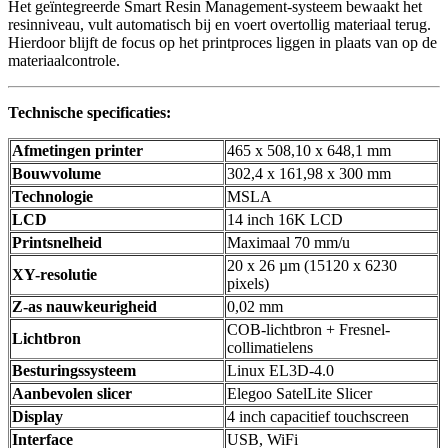
Het geïntegreerde Smart Resin Management-systeem bewaakt het
resinniveau, vult automatisch bij en voert overtollig materiaal terug.
Hierdoor blijft de focus op het printproces liggen in plaats van op de
materiaalcontrole.
Technische specificaties:
Afmetingen printer
465 x 508,10 x 648,1 mm
Bouwvolume
302,4 x 161,98 x 300 mm
Technologie
MSLA
LCD
14 inch 16K LCD
Printsnelheid
Maximaal 70 mm/u
20 x 26 µm (15120 x 6230
XY-resolutie
pixels)
Z-as nauwkeurigheid
0,02 mm
COB-lichtbron + Fresnel-
Lichtbron
collimatielens
Besturingssysteem
Linux EL3D-4.0
Aanbevolen slicer
Elegoo SatelLite Slicer
Display
4 inch capacitief touchscreen
Interface
USB, WiFi