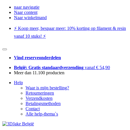
naar navigatie
Naar content
Naar winkelmand
⚡️ Koop meer, bespaar meer: ​​10% korting op filament & resin
vanaf 10 stuks! ⚡️
Vind reserveonderdelen
België: Gratis standaardverzending
vanaf € 54,90
Meer dan 11.100 producten
Help
Waar is mijn bestelling?
Retourneringen
Verzendkosten
Betalingsmethoden
Contact
Alle help-thema`s