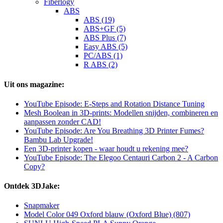
Fiberlogy
ABS
ABS (19)
ABS+GF (5)
ABS Plus (7)
Easy ABS (5)
PC/ABS (1)
R ABS (2)
Uit ons magazine:
YouTube Episode: E-Steps and Rotation Distance Tuning
Mesh Boolean in 3D-prints: Modellen snijden, combineren en
aanpassen zonder CAD!
YouTube Episode: Are You Breathing 3D Printer Fumes?
Bambu Lab Upgrade!
Een 3D-printer kopen - waar houdt u rekening mee?
YouTube Episode: The Elegoo Centauri Carbon 2 - A Carbon
Copy?
Ontdek 3DJake:
Snapmaker
Model Color 049 Oxford blauw (Oxford Blue) (807)