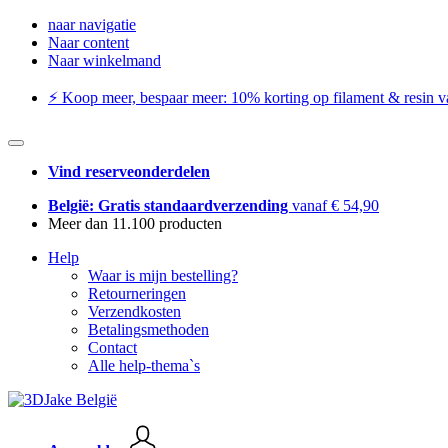
naar navigatie
Naar content
Naar winkelmand
⚡️ Koop meer, bespaar meer: ​​10% korting op filament & resin va
Vind reserveonderdelen
België: Gratis standaardverzending
vanaf € 54,90
Meer dan 11.100 producten
Help
Waar is mijn bestelling?
Retourneringen
Verzendkosten
Betalingsmethoden
Contact
Alle help-thema`s