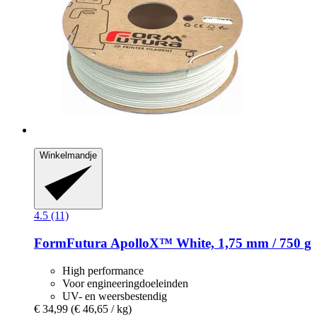
Winkelmandje
4.5 (11)
FormFutura
ApolloX™ White, 1,75 mm / 750 g
High performance
Voor engineeringdoeleinden
UV- en weersbestendig
€ 34,99
(€ 46,65 / kg)