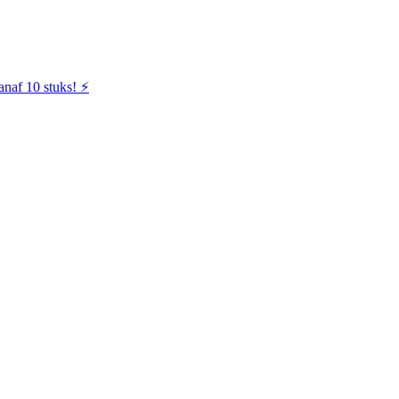
naf 10 stuks! ⚡️