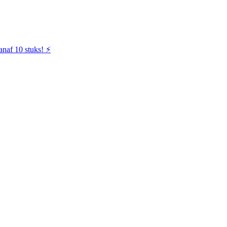
naf 10 stuks! ⚡️