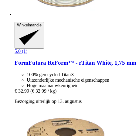
Winkelmandje
5.0 (1)
FormFutura
ReForm™ -​ rTitan White, 1,75 mm 
100% gerecycled TitanX
Uitzonderlijke mechanische eigenschappen
Hoge maatnauwkeurigheid
€ 32,99
(€ 32,99 / kg)
Bezorging uiterlijk op 13. augustus