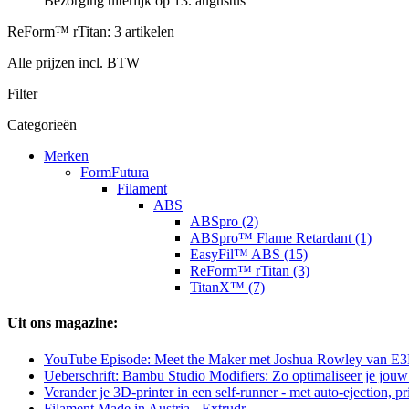
Bezorging uiterlijk op 13. augustus
ReForm™ rTitan: 3 artikelen
Alle prijzen incl. BTW
Filter
Categorieën
Merken
FormFutura
Filament
ABS
ABSpro (2)
ABSpro™ Flame Retardant (1)
EasyFil™ ABS (15)
ReForm™ rTitan (3)
TitanX™ (7)
Uit ons magazine:
YouTube Episode: Meet the Maker met Joshua Rowley van E
Ueberschrift: Bambu Studio Modifiers: Zo optimaliseer je jouw 3
Verander je 3D-printer in een self-runner - met auto-ejection, p
Filament Made in Austria - Extrudr