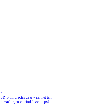
3D
D-print precies daar waar het telt!
rintwachtrijen en eindeloze loops!