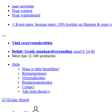
naar navigatie
Naar content
Naar winkelmand
⚡️ Koop meer, bespaar meer: ​​10% korting op filament & resin va
Vind reserveonderdelen
België: Gratis standaardverzending
vanaf € 54,90
Meer dan 11.100 producten
Help
Waar is mijn bestelling?
Retourneringen
Verzendkosten
Betalingsmethoden
Contact
Alle help-thema`s