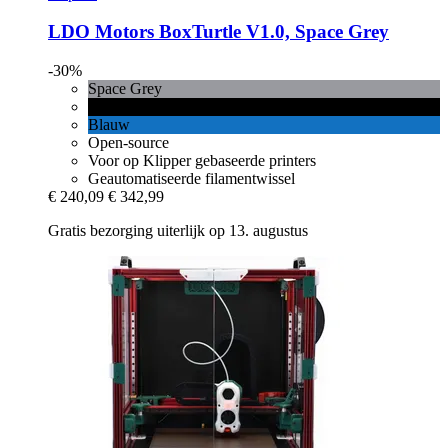
LDO Motors
BoxTurtle V1.0, Space Grey
-30%
Space Grey
Zwart
Blauw
Open-source
Voor op Klipper gebaseerde printers
Geautomatiseerde filamentwissel
€ 240,09
€ 342,99
Gratis bezorging uiterlijk op 13. augustus