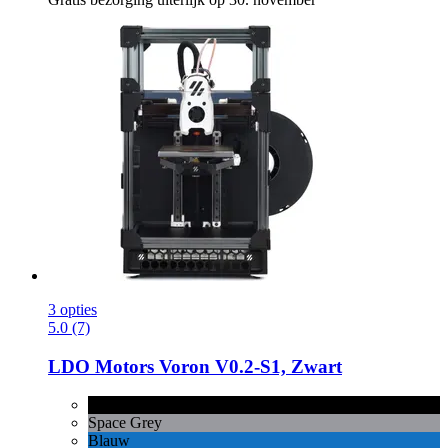
3 opties
5.0 (7)
LDO Motors
Voron V0.2-​S1, Zwart
Zwart
Space Grey
Blauw