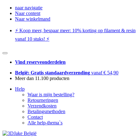
naar navigatie
Naar content
Naar winkelmand
⚡️ Koop meer, bespaar meer: ​​10% korting op filament & resin
vanaf 10 stuks! ⚡️
Vind reserveonderdelen
België: Gratis standaardverzending
vanaf € 54,90
Meer dan 11.100 producten
Help
Waar is mijn bestelling?
Retourneringen
Verzendkosten
Betalingsmethoden
Contact
Alle help-thema`s