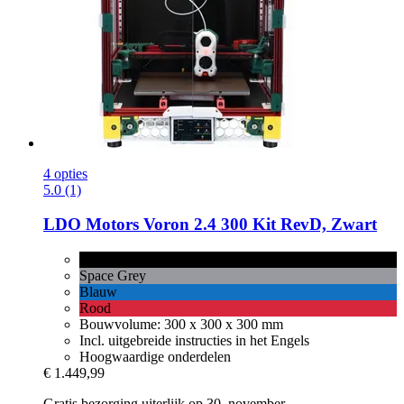
4 opties
5.0 (1)
LDO Motors
Voron 2.4 300 Kit RevD, Zwart
Zwart
Space Grey
Blauw
Rood
Bouwvolume: 300 x 300 x 300 mm
Incl. uitgebreide instructies in het Engels
Hoogwaardige onderdelen
€ 1.449,99
Gratis bezorging uiterlijk op 30. november