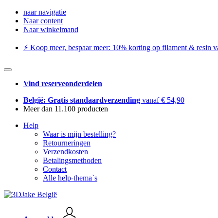
naar navigatie
Naar content
Naar winkelmand
⚡️ Koop meer, bespaar meer: ​​10% korting op filament & resin va
Vind reserveonderdelen
België: Gratis standaardverzending
vanaf € 54,90
Meer dan 11.100 producten
Help
Waar is mijn bestelling?
Retourneringen
Verzendkosten
Betalingsmethoden
Contact
Alle help-thema`s