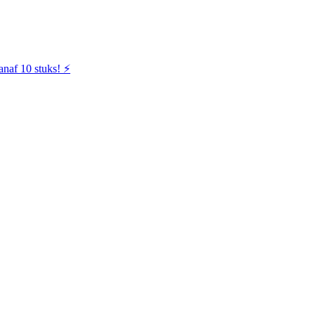
naf 10 stuks! ⚡️