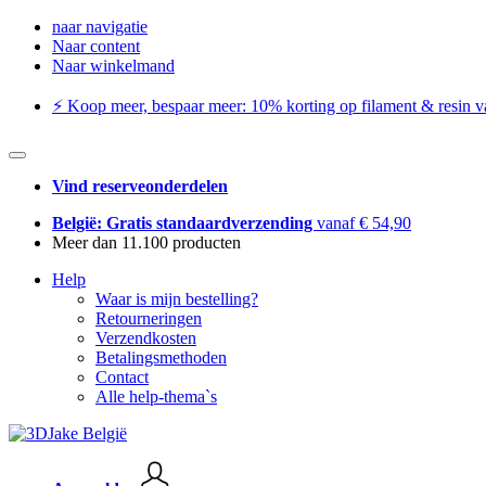
naar navigatie
Naar content
Naar winkelmand
⚡️ Koop meer, bespaar meer: ​​10% korting op filament & resin va
Vind reserveonderdelen
België: Gratis standaardverzending
vanaf € 54,90
Meer dan 11.100 producten
Help
Waar is mijn bestelling?
Retourneringen
Verzendkosten
Betalingsmethoden
Contact
Alle help-thema`s