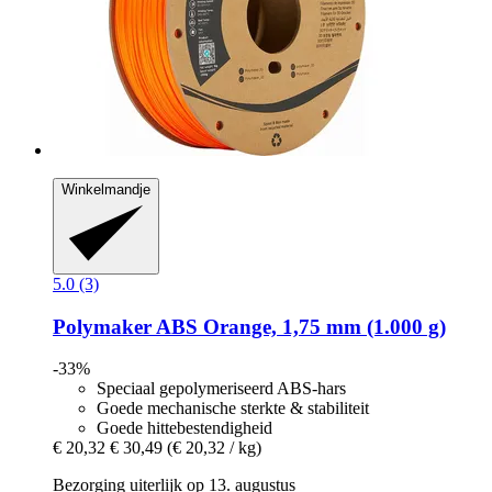
Winkelmandje
5.0 (3)
Polymaker
ABS Orange, 1,75 mm (1.000 g)
-33%
Speciaal gepolymeriseerd ABS-hars
Goede mechanische sterkte & stabiliteit
Goede hittebestendigheid
€ 20,32
€ 30,49
(€ 20,32 / kg)
Bezorging uiterlijk op 13. augustus