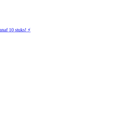
naf 10 stuks! ⚡️