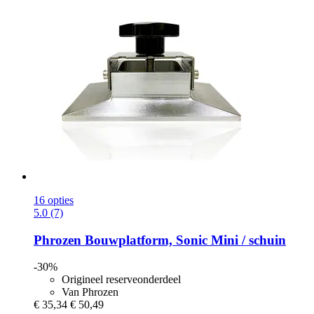
16 opties
5.0 (7)
Phrozen
Bouwplatform, Sonic Mini / schuin
-30%
Origineel reserveonderdeel
Van Phrozen
€ 35,34
€ 50,49