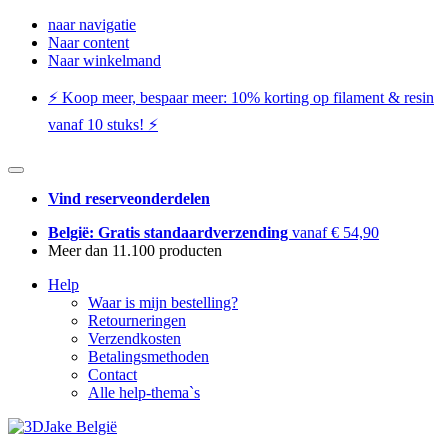
naar navigatie
Naar content
Naar winkelmand
⚡️ Koop meer, bespaar meer: ​​10% korting op filament & resin
vanaf 10 stuks! ⚡️
Vind reserveonderdelen
België: Gratis standaardverzending
vanaf € 54,90
Meer dan 11.100 producten
Help
Waar is mijn bestelling?
Retourneringen
Verzendkosten
Betalingsmethoden
Contact
Alle help-thema`s