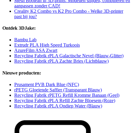
Mesh Boolean in 3D-prints: Modellen snijden, combineren en
aanpassen zonder CAD!
Creality K2 Combo vs K2 Pro Combo - Welke 3D-printer
past bij jou?
Ontdek 3DJake:
Bambu Lab
Extrudr PLA High Speed Turkoois
AzureFilm ASA Zwart
Recycling Fabrik rPLA Galactische Nevel (Blauw-Glitter)
Recycling Fabrik rPLA Zachte Bries (Lichtblauw)
Nieuwe producten:
Prusament PVB Dark Blue (NFC)
rPETG Gloeiende Saffier (Transparant Blauw)
Recycling Fabrik rPETG Refill Kromme Banaan (Geel)
Recycling Fabrik rPLA Refill Zachte Bloesem (Roze)
Recycling Fabrik rPLA Ondiep Water (Blauw)