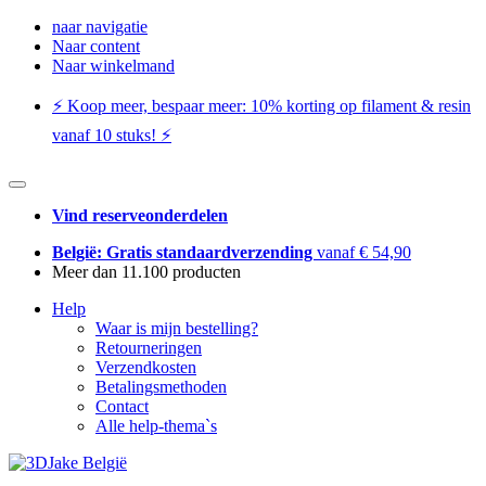
naar navigatie
Naar content
Naar winkelmand
⚡️ Koop meer, bespaar meer: ​​10% korting op filament & resin
vanaf 10 stuks! ⚡️
Vind reserveonderdelen
België: Gratis standaardverzending
vanaf € 54,90
Meer dan 11.100 producten
Help
Waar is mijn bestelling?
Retourneringen
Verzendkosten
Betalingsmethoden
Contact
Alle help-thema`s