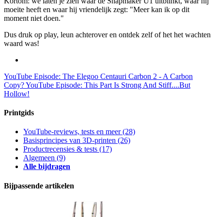
Kortom: we laten je zien waar de Snapmaker U1 uitblinkt, waar hij
moeite heeft en waar hij vriendelijk zegt: "Meer kan ik op dit
moment niet doen."
Dus druk op play, leun achterover en ontdek zelf of het het wachten
waard was!
YouTube Episode: The Elegoo Centauri Carbon 2 - A Carbon
Copy?
YouTube Episode: This Part Is Strong And Stiff....But
Hollow!
Printgids
YouTube-reviews, tests en meer
(28)
Basisprincipes van 3D-printen
(26)
Productrecensies & tests
(17)
Algemeen
(9)
Alle bijdragen
Bijpassende artikelen