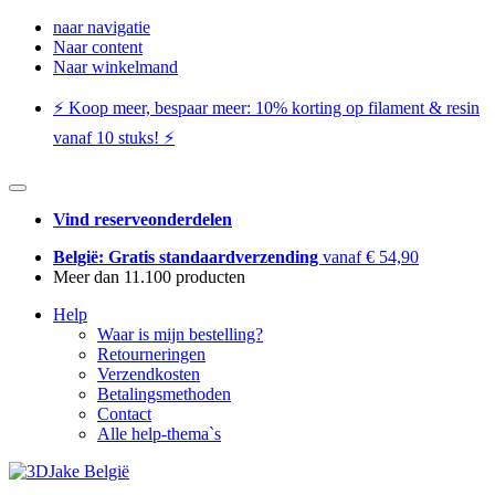
naar navigatie
Naar content
Naar winkelmand
⚡️ Koop meer, bespaar meer: ​​10% korting op filament & resin
vanaf 10 stuks! ⚡️
Vind reserveonderdelen
België: Gratis standaardverzending
vanaf € 54,90
Meer dan 11.100 producten
Help
Waar is mijn bestelling?
Retourneringen
Verzendkosten
Betalingsmethoden
Contact
Alle help-thema`s