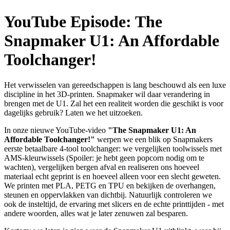
YouTube Episode: The
Snapmaker U1: An Affordable
Toolchanger!
Het verwisselen van gereedschappen is lang beschouwd als een luxe
discipline in het 3D-printen. Snapmaker wil daar verandering in
brengen met de U1. Zal het een realiteit worden die geschikt is voor
dagelijks gebruik? Laten we het uitzoeken.
In onze nieuwe YouTube-video
"The Snapmaker U1: An
Affordable Toolchanger!"
werpen we een blik op Snapmakers
eerste betaalbare 4-tool toolchanger: we vergelijken toolwissels met
AMS-kleurwissels (Spoiler: je hebt geen popcorn nodig om te
wachten), vergelijken bergen afval en realiseren ons hoeveel
materiaal echt geprint is en hoeveel alleen voor een slecht geweten.
We printen met PLA, PETG en TPU en bekijken de overhangen,
steunen en oppervlakken van dichtbij. Natuurlijk controleren we
ook de insteltijd, de ervaring met slicers en de echte printtijden - met
andere woorden, alles wat je later zenuwen zal besparen.