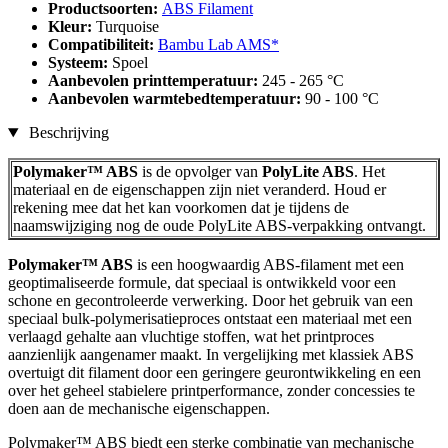
Productsoorten:
ABS Filament
Kleur:
Turquoise
Compatibiliteit:
Bambu Lab AMS*
Systeem:
Spoel
Aanbevolen printtemperatuur:
245 - 265 °C
Aanbevolen warmtebedtemperatuur:
90 - 100 °C
Beschrijving
Polymaker™ ABS
is de opvolger van
PolyLite ABS
. Het
materiaal en de eigenschappen zijn niet veranderd. Houd er
rekening mee dat het kan voorkomen dat je tijdens de
naamswijziging nog de oude PolyLite ABS-verpakking ontvangt.
Polymaker™ ABS
is een hoogwaardig ABS-filament met een
geoptimaliseerde formule, dat speciaal is ontwikkeld voor een
schone en gecontroleerde verwerking. Door het gebruik van een
speciaal bulk-polymerisatieproces ontstaat een materiaal met een
verlaagd gehalte aan vluchtige stoffen, wat het printproces
aanzienlijk aangenamer maakt. In vergelijking met klassiek ABS
overtuigt dit filament door een geringere geurontwikkeling en een
over het geheel stabielere printperformance, zonder concessies te
doen aan de mechanische eigenschappen.
Polymaker™ ABS biedt een sterke combinatie van mechanische