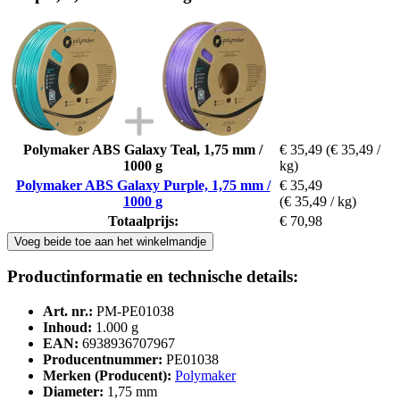
Polymaker ABS Galaxy Teal, 1,75 mm /
€ 35,49
(€ 35,49 /
1000 g
kg)
Polymaker ABS Galaxy Purple, 1,75 mm /
€ 35,49
1000 g
(€ 35,49 / kg)
Totaalprijs:
€ 70,98
Voeg beide toe aan het winkelmandje
Productinformatie en technische details:
Art. nr.:
PM-PE01038
Inhoud:
1.000 g
EAN:
6938936707967
Producentnummer:
PE01038
Merken (Producent):
Polymaker
Diameter:
1,75 mm