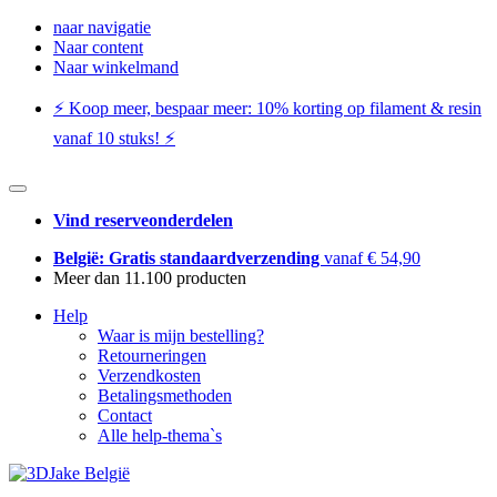
naar navigatie
Naar content
Naar winkelmand
⚡️ Koop meer, bespaar meer: ​​10% korting op filament & resin
vanaf 10 stuks! ⚡️
Vind reserveonderdelen
België: Gratis standaardverzending
vanaf € 54,90
Meer dan 11.100 producten
Help
Waar is mijn bestelling?
Retourneringen
Verzendkosten
Betalingsmethoden
Contact
Alle help-thema`s