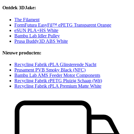
Ontdek 3DJake:
The Filament
FormFutura EasyFil™ ePETG Transparent Orange
eSUN PLA+HS White
Bambu Lab Idler Pulley
Prusa Buddy3D ABS White
Nieuwe producten:
Recycling Fabrik rPLA Glinsterende Nacht
Prusament PVB Smoky Black (NFC)
Bambu Lab AMS Feeder Motor Components
Recycling Fabrik rPETG Pluizig Schaap (Wit)
Recycling Fabrik rPLA Premium Matte White