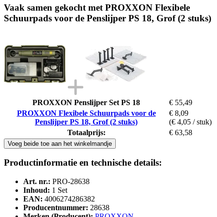
Vaak samen gekocht met PROXXON Flexibele
Schuurpads voor de Penslijper PS 18, Grof (2 stuks)
PROXXON Penslijper Set PS 18
€ 55,49
PROXXON Flexibele Schuurpads voor de
€ 8,09
Penslijper PS 18, Grof (2 stuks)
(€ 4,05 / stuk)
Totaalprijs:
€ 63,58
Voeg beide toe aan het winkelmandje
Productinformatie en technische details:
Art. nr.:
PRO-28638
Inhoud:
1 Set
EAN:
4006274286382
Producentnummer:
28638
Merken (Producent):
PROXXON