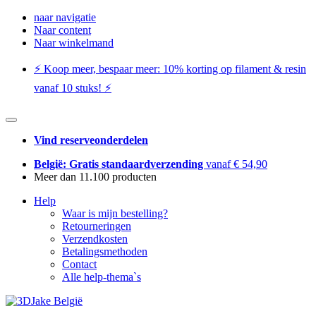
naar navigatie
Naar content
Naar winkelmand
⚡️ Koop meer, bespaar meer: ​​10% korting op filament & resin
vanaf 10 stuks! ⚡️
Vind reserveonderdelen
België: Gratis standaardverzending
vanaf € 54,90
Meer dan 11.100 producten
Help
Waar is mijn bestelling?
Retourneringen
Verzendkosten
Betalingsmethoden
Contact
Alle help-thema`s