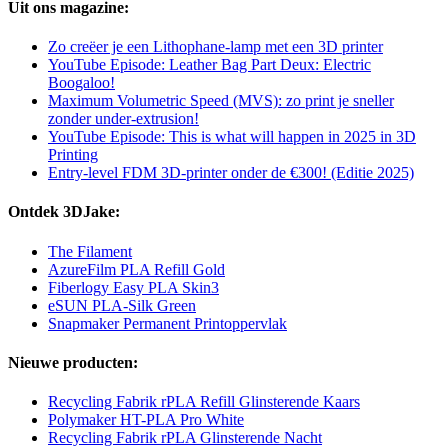
Uit ons magazine:
Zo creëer je een Lithophane-lamp met een 3D printer
YouTube Episode: Leather Bag Part Deux: Electric
Boogaloo!
Maximum Volumetric Speed (MVS): zo print je sneller
zonder under-extrusion!
YouTube Episode: This is what will happen in 2025 in 3D
Printing
Entry-level FDM 3D-printer onder de €300! (Editie 2025)
Ontdek 3DJake:
The Filament
AzureFilm PLA Refill Gold
Fiberlogy Easy PLA Skin3
eSUN PLA-Silk Green
Snapmaker Permanent Printoppervlak
Nieuwe producten:
Recycling Fabrik rPLA Refill Glinsterende Kaars
Polymaker HT-PLA Pro White
Recycling Fabrik rPLA Glinsterende Nacht