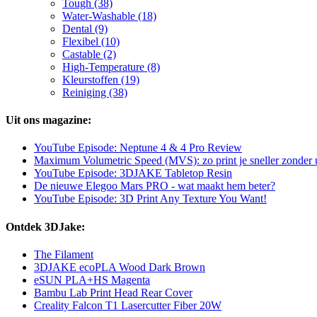
Tough (38)
Water-Washable (18)
Dental (9)
Flexibel (10)
Castable (2)
High-Temperature (8)
Kleurstoffen (19)
Reiniging (38)
Uit ons magazine:
YouTube Episode: Neptune 4 & 4 Pro Review
Maximum Volumetric Speed (MVS): zo print je sneller zonder 
YouTube Episode: 3DJAKE Tabletop Resin
De nieuwe Elegoo Mars PRO - wat maakt hem beter?
YouTube Episode: 3D Print Any Texture You Want!
Ontdek 3DJake:
The Filament
3DJAKE ecoPLA Wood Dark Brown
eSUN PLA+HS Magenta
Bambu Lab Print Head Rear Cover
Creality Falcon T1 Lasercutter Fiber 20W