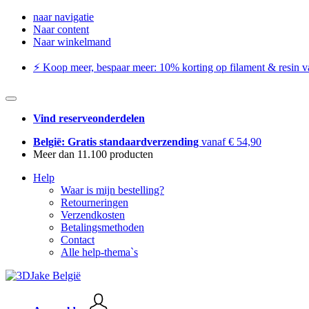
naar navigatie
Naar content
Naar winkelmand
⚡️ Koop meer, bespaar meer: ​​10% korting op filament & resin va
Vind reserveonderdelen
België: Gratis standaardverzending
vanaf € 54,90
Meer dan 11.100 producten
Help
Waar is mijn bestelling?
Retourneringen
Verzendkosten
Betalingsmethoden
Contact
Alle help-thema`s