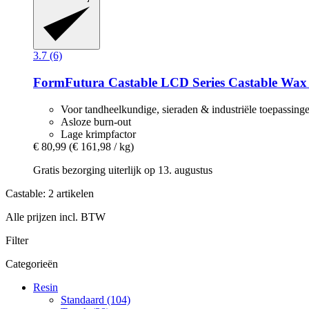
3.7 (6)
FormFutura
Castable LCD Series Castable Wax 
Voor tandheelkundige, sieraden & industriële toepassing
Asloze burn-out
Lage krimpfactor
€ 80,99
(€ 161,98 / kg)
Gratis bezorging uiterlijk op 13. augustus
Castable: 2 artikelen
Alle prijzen incl. BTW
Filter
Categorieën
Resin
Standaard (104)