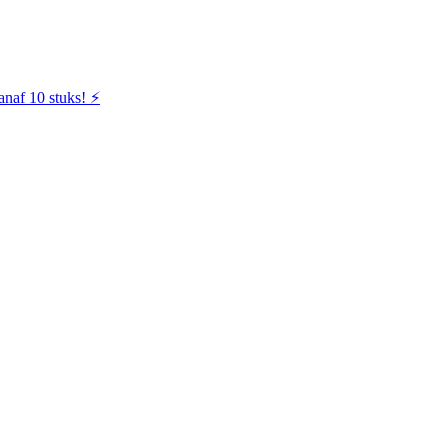
naf 10 stuks! ⚡️