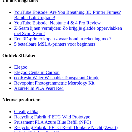
Uit ons magazine:
YouTube Episode: Are You Breathing 3D Printer Fumes?
Bambu Lab Upgrade!
YouTube Episode: Neptune 4 & 4 Pro Review
Z-Seam lijnen vermijden: Zo krijg je gladde oppervlakken
met Scarf Seam!
Een 3D-printer kopen - waar houdt u rekening mee?
5 betaalbare MSLA-printers voor beginners
Ontdek 3DJake:
Elegoo
Elegoo Centauri Carbon
ecoResin Water Washable Transparant Oranje
Revopoint Photogrammetric Metrology Kit
AzureFilm PLA Pearl Red
Nieuwe producten:
Creality Pika
Recycling Fabrik rPETG Wild Prototype
Prusament PLA Azure Blue Refill (NFC)
Recycling Fabrik rPETG Refill Donkere Nacht (Zwart)