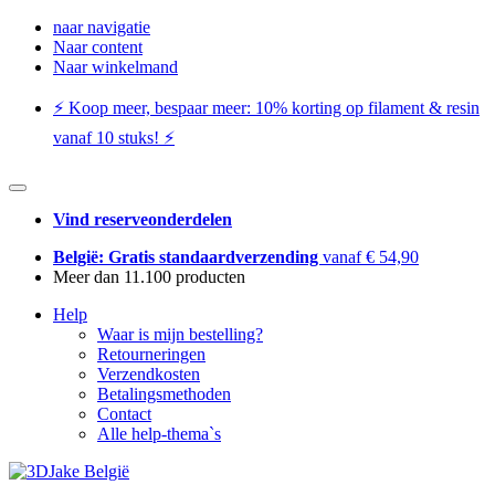
naar navigatie
Naar content
Naar winkelmand
⚡️ Koop meer, bespaar meer: ​​10% korting op filament & resin
vanaf 10 stuks! ⚡️
Vind reserveonderdelen
België: Gratis standaardverzending
vanaf € 54,90
Meer dan 11.100 producten
Help
Waar is mijn bestelling?
Retourneringen
Verzendkosten
Betalingsmethoden
Contact
Alle help-thema`s