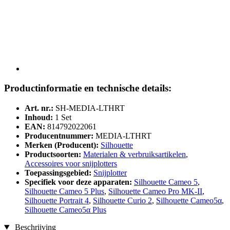
Productinformatie en technische details:
Art. nr.:
SH-MEDIA-LTHRT
Inhoud:
1 Set
EAN:
814792022061
Producentnummer:
MEDIA-LTHRT
Merken (Producent):
Silhouette
Productsoorten:
Materialen & verbruiksartikelen
,
Accessoires voor snijplotters
Toepassingsgebied:
Snijplotter
Specifiek voor deze apparaten:
Silhouette Cameo 5
,
Silhouette Cameo 5 Plus
,
Silhouette Cameo Pro MK-II
,
Silhouette Portrait 4
,
Silhouette Curio 2
,
Silhouette Cameo5α
,
Silhouette Cameo5α Plus
Beschrijving