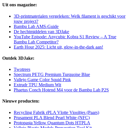
Uit ons magazine:
3D-printmaterialen vergeleken: Welk filament is geschikt voor
jouw project?
Bambu Lab AMS-Guide
De hechtmiddelen van 3DJake
YouTube Episode: Anycubic Kobra S1 Review – A True
Bambu Lab Competitor?
Earth Hour 2025: Licht uit, glow-in-the-dark aan!
Ontdek 3DJake:
Twotrees
Spectrum PETG Premium Turquoise Blue
Vallejo Game Color Squid Pink
Extrudr TPU Medium Wit
Phaetus Conch Hotend M4 voor de Bambu Lab P2S
Nieuwe producten:
Recycling Fabrik rPLA Vlotte Viooltjes (Paars)
Prusament PLA Blend Pearl White (NFC)
Protopasta Yellow Quantum Dots HTPLA
Vallejo Plastic Models Preparation Tool Kit