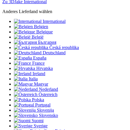
Zu 3DJake International
Anderes Lieferland wählen
International
Belgien
Belgique
België
България
Česká republika
Deutschland
España
France
Hrvatska
Ireland
Italia
Magyar
Nederland
Österreich
Polska
Portugal
Slovenija
Slovensko
Suomi
Sverige