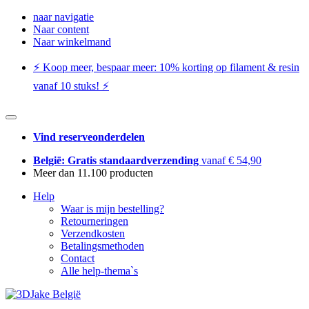
naar navigatie
Naar content
Naar winkelmand
⚡️ Koop meer, bespaar meer: ​​10% korting op filament & resin
vanaf 10 stuks! ⚡️
Vind reserveonderdelen
België: Gratis standaardverzending
vanaf € 54,90
Meer dan 11.100 producten
Help
Waar is mijn bestelling?
Retourneringen
Verzendkosten
Betalingsmethoden
Contact
Alle help-thema`s