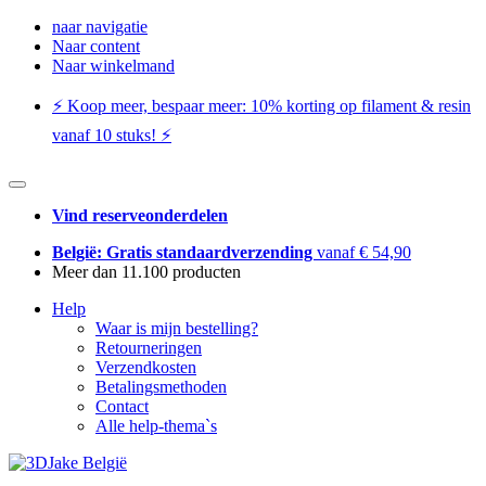
naar navigatie
Naar content
Naar winkelmand
⚡️ Koop meer, bespaar meer: ​​10% korting op filament & resin
vanaf 10 stuks! ⚡️
Vind reserveonderdelen
België: Gratis standaardverzending
vanaf € 54,90
Meer dan 11.100 producten
Help
Waar is mijn bestelling?
Retourneringen
Verzendkosten
Betalingsmethoden
Contact
Alle help-thema`s