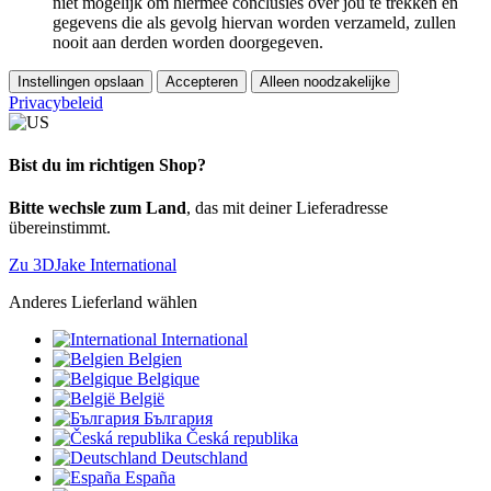
niet mogelijk om hiermee conclusies over jou te trekken en
gegevens die als gevolg hiervan worden verzameld, zullen
nooit aan derden worden doorgegeven.
Instellingen opslaan
Accepteren
Alleen noodzakelijke
Privacybeleid
Bist du im richtigen Shop?
Bitte wechsle zum Land
, das mit deiner Lieferadresse
übereinstimmt.
Zu 3DJake International
Anderes Lieferland wählen
International
Belgien
Belgique
België
България
Česká republika
Deutschland
España