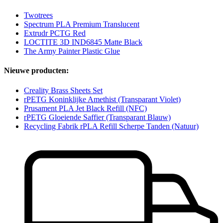
Twotrees
Spectrum PLA Premium Translucent
Extrudr PCTG Red
LOCTITE 3D IND6845 Matte Black
The Army Painter Plastic Glue
Nieuwe producten:
Creality Brass Sheets Set
rPETG Koninklijke Amethist (Transparant Violet)
Prusament PLA Jet Black Refill (NFC)
rPETG Gloeiende Saffier (Transparant Blauw)
Recycling Fabrik rPLA Refill Scherpe Tanden (Natuur)