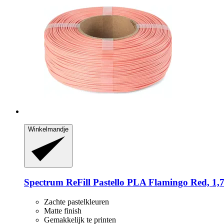
Winkelmandje
Spectrum
ReFill Pastello PLA Flamingo Red, 1,
Zachte pastelkleuren
Matte finish
Gemakkelijk te printen