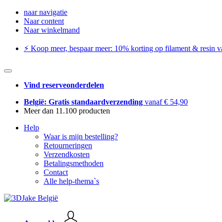
naar navigatie
Naar content
Naar winkelmand
⚡️ Koop meer, bespaar meer: ​​10% korting op filament & resin va
Vind reserveonderdelen
België: Gratis standaardverzending
vanaf € 54,90
Meer dan 11.100 producten
Help
Waar is mijn bestelling?
Retourneringen
Verzendkosten
Betalingsmethoden
Contact
Alle help-thema`s