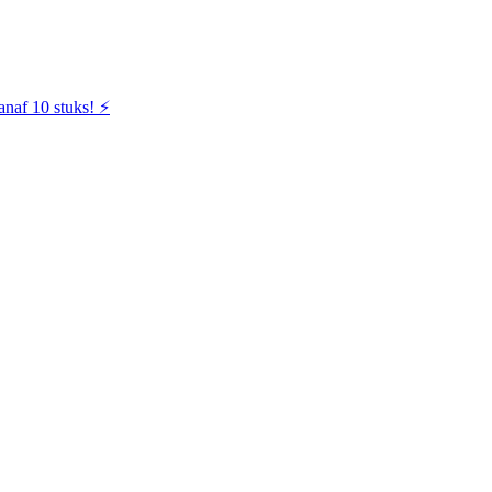
naf 10 stuks! ⚡️