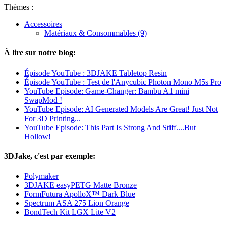
Thèmes :
Accessoires
Matériaux & Consommables (9)
À lire sur notre blog:
Épisode YouTube : 3DJAKE Tabletop Resin
Épisode YouTube : Test de l'Anycubic Photon Mono M5s Pro
YouTube Episode: Game-Changer: Bambu A1 mini
SwapMod !
YouTube Episode: AI Generated Models Are Great! Just Not
For 3D Printing...
YouTube Episode: This Part Is Strong And Stiff....But
Hollow!
3DJake, c'est par exemple:
Polymaker
3DJAKE easyPETG Matte Bronze
FormFutura ApolloX™ Dark Blue
Spectrum ASA 275 Lion Orange
BondTech Kit LGX Lite V2