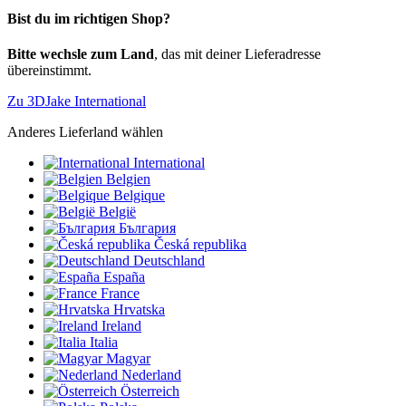
Bist du im richtigen Shop?
Bitte wechsle zum Land
, das mit deiner Lieferadresse
übereinstimmt.
Zu 3DJake International
Anderes Lieferland wählen
International
Belgien
Belgique
België
България
Česká republika
Deutschland
España
France
Hrvatska
Ireland
Italia
Magyar
Nederland
Österreich