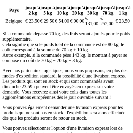
jusqu'à
jusqu'à
jusqu'à
jusqu'à
jusqu'à
jusqu'à
jusqu'à
Pays
2 kg
5 kg
10 kg
20 kg
30 kg
70 kg
1 kg
€
€
Belgique
€ 23,50
€ 29,50
€ 54,00
€ 90,00
€ 23,50
131,00
252,00
Si la commande dépasse 70 kg, des frais seront ajoutés pour le poids
supplémentaire.
Cela signifie que si le poids total de la commande est de 80 kg, le
coût correspond à la somme de 70 kg + 10 kg.
Autre exemple, si la commande pèse 143 kg, le montant à payer se
compose du coût de 70 kg + 70 kg + 3 kg.
Avec nos partenaires logistiques, nous vous proposons, en plus des
modes d'expédition standard, la possibilité d'une livraison express.
Les produits qui sont en stock et qui sont commandés avant
dimanche 23:59h peuvent être envoyés en express sur votre
demande. Vous recevrez ainsi votre colis dans toutes les
agglomérations européennes dès le jour ouvrable suivant !
Vous pouvez également demander une livraison express pour les
produits qui ne sont pas en stock : l'expédition sera alors effectuée
dès que les produits seront de retour en stock.
Vous pouvez sélectionner l'option d'une livraison express lors de