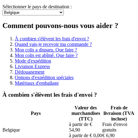
Sélectionner le pays de destination :
Comment pouvons-nous vous aider ?
À combien s'élèvent les frais d'envoi ?
Quand vais-je recevoir ma commande ?
Mon colis a disparu. Que faire ?
Mon colis est abîmé. Que faire ?
Mode d'expédition
Livraison Express
Dédouanement
Options d'expédition spéciales
Matériaux d'emballage
À combien s'élèvent les frais d'envoi ?
Valeur des
Frais de
Pays
marchandises
livraison (TVA
(TTC)
incluse)
à partir de €
Frais d'envoi
Belgique
54,90
gratuits
à partir de € 0,00
€ 6,90