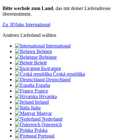
Bitte wechsle zum Land
, das mit deiner Lieferadresse
übereinstimmt.
Zu 3DJake International
Anderes Lieferland wählen
International
Belgien
Belgique
België
България
Česká republika
Deutschland
España
France
Hrvatska
Ireland
Italia
Magyar
Nederland
Österreich
Polska
Portugal