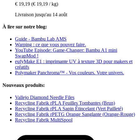
€ 19,19
(€ 19,19 / kg)
Livraison jusqu'au 14 août
À lire sur notre blog:
Guide - Bambu Lab AMS
Warping : ce que vous pouvez faire.
YouTube Episode: Game-Changer: Bambu A1 mini
SwapMod !
eufyMake E1 : imprimante UV à texture 3D pour makers et
créatifs
Polymaker Panchroma™ - Vos couleurs. Votre univers.
Nouveaux produits:
Vallejo Diamond Needle Files
Recycling Fabrik rPLA Feuilles Tombantes (Brun)
Recycling Fabrik rPLA Sapin Étincelant (Vert Pailleté)
Recycling Fabrik rPETG Orange Sanglante (Orange-Rouge)
Recycling Fabrik MultiSpool