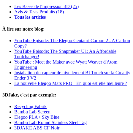
Les Bases de l'Impression 3D
(25)
Avis & Tests Produits
(18)
Tous les articles
À lire sur notre blog:
YouTube Episode: The Elegoo Centauri Carbon 2 - A Carbon
Copy?
YouTube Episode: The Snapmaker U1: An Affordable
Toolchanger!
YouTube : Meet the Maker avec Wyatt Weaver d'Atom
Engineering
Installation du capteur de nivellement BLTouch sur la Creality
Ender 3 V2
La nouvelle Elegoo Mars PRO - En quoi est-elle meilleure ?
3DJake, c'est par exemple:
Recycling Fabrik
Bambu Lab Screen
Elegoo PLA+ Sky Blue
Bambu Lab Round Stainless Steel Tag
3DJAKE ABS CF Noir