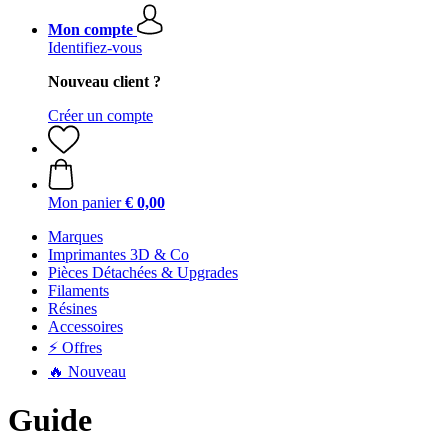
Mon compte
Identifiez-vous
Nouveau client ?
Créer un compte
Mon panier
€ 0,00
Marques
Imprimantes 3D & Co
Pièces Détachées & Upgrades
Filaments
Résines
Accessoires
⚡ Offres
🔥 Nouveau
Guide