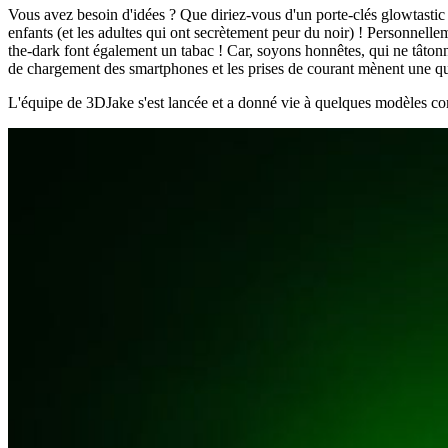
Vous avez besoin d'idées ? Que diriez-vous d'un porte-clés glowtastic 
enfants (et les adultes qui ont secrètement peur du noir) ! Personnellem
the-dark font également un tabac ! Car, soyons honnêtes, qui ne tâtonne
de chargement des smartphones et les prises de courant mènent une que
L'équipe de 3DJake s'est lancée et a donné vie à quelques modèles co